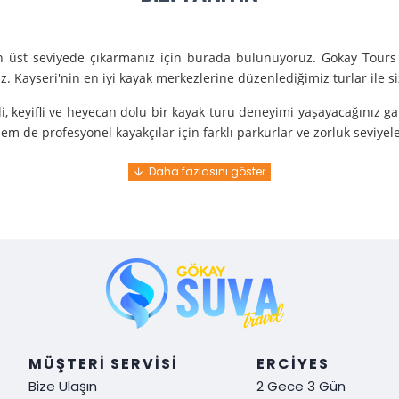
en üst seviyede çıkarmanız için burada bulunuyoruz. Gokay Tours 
. Kayseri'nin en iyi kayak merkezlerine düzenlediğimiz turlar ile 
i, keyifli ve heyecan dolu bir kayak turu deneyimi yaşayacağınız g
m de profesyonel kayakçılar için farklı parkurlar ve zorluk seviyel
e turunda mükemmel bir hizmet sunuyoruz.
nce gelir. En kaliteli ekipmanlarla ve uzman rehberlerle sizi güvenl
y demek. Tüm detayları önceden planlayarak, size özel, rahat ve u
i hissetmek ve Kayseri’nin harika doğasında kaymanın keyfini çıkar
MÜŞTERI SERVISI
ERCIYES
Bize Ulaşın
2 Gece 3 Gün