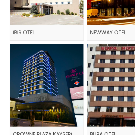
İBİS OTEL
NEWWAY OTEL
CROWNE PLAZA KAYSERİ
BÜPA OTEL