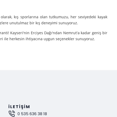
olarak, kış sporlarına olan tutkumuzu, her seviyedeki kayak
sizlere unutulmaz bir kış deneyimi sunuyoruz.
aranti! Kayseri'nin Erciyes Dağı'ndan Nemrut'a kadar geniş bir
eri ile herkesin ihtiyacına uygun seçenekler sunuyoruz.
e turlarımıza çıkarıyoruz.
nutulmaz bir deneyim sunuyoruz.
mak istiyorsanız, Gokay Tours olarak sizleri turlarımıza davet
İLETIŞIM
0 535 636 38 18