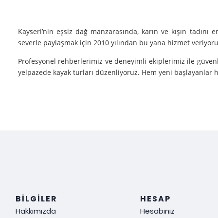
Kayseri’nin eşsiz dağ manzarasında, karın ve kışın tadını 
severle paylaşmak için 2010 yılından bu yana hizmet veriyoruz
Profesyonel rehberlerimiz ve deneyimli ekiplerimiz ile güvenl
yelpazede kayak turları düzenliyoruz. Hem yeni başlayanlar he
Neden Biz?
Deneyim: Yılların verdiği deneyimle, her tür kayak sporu v
Güvenlik: Kayak yaparken güvenliğiniz bizim için her şeyden ö
Müşteri Memnuniyeti: Sizin tatmin olmanız bizim için her şe
Siz de kışın en güzel halini görmek, kayak yaparken adrenalin
ediyoruz!
BILGILER
HESAP
Hakkımızda
Hesabınız