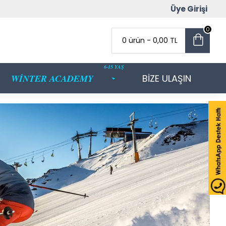
Üye Girişi
0
0 ürün - 0,00 TL
6-15 YAŞ
WİNTER ACADEMY
BİZE ULAŞIN