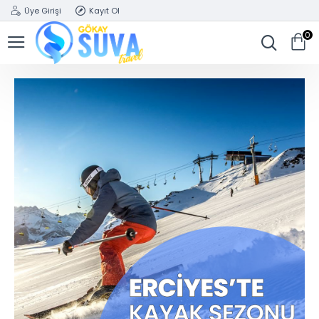
Üye Girişi
Kayıt Ol
0