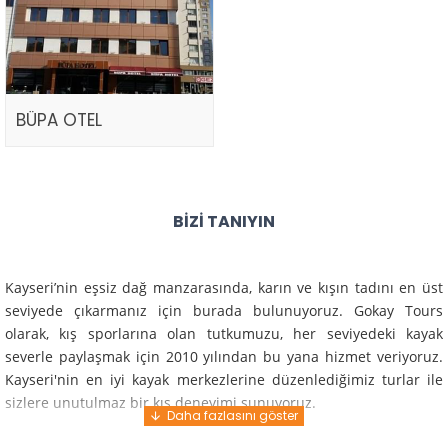
BÜPA OTEL
BIZI TANIYIN
Kayseri’nin eşsiz dağ manzarasında, karın ve kışın tadını en üst
seviyede çıkarmanız için burada bulunuyoruz. Gokay Tours
olarak, kış sporlarına olan tutkumuzu, her seviyedeki kayak
severle paylaşmak için 2010 yılından bu yana hizmet veriyoruz.
Kayseri'nin en iyi kayak merkezlerine düzenlediğimiz turlar ile
sizlere unutulmaz bir kış deneyimi sunuyoruz.
Profesyonel rehberlerimiz ve deneyimli ekiplerimiz ile güvenli,