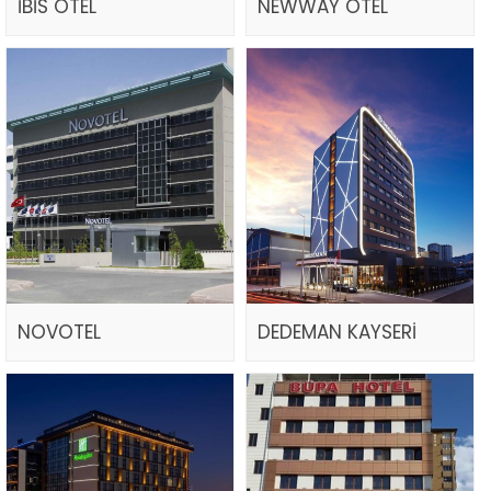
İBİS OTEL
NEWWAY OTEL
NOVOTEL
DEDEMAN KAYSERİ