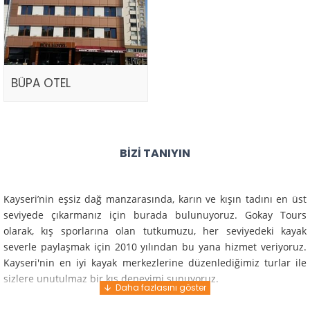
BÜPA OTEL
BIZI TANIYIN
Kayseri’nin eşsiz dağ manzarasında, karın ve kışın tadını en üst
seviyede çıkarmanız için burada bulunuyoruz. Gokay Tours
olarak, kış sporlarına olan tutkumuzu, her seviyedeki kayak
severle paylaşmak için 2010 yılından bu yana hizmet veriyoruz.
Kayseri'nin en iyi kayak merkezlerine düzenlediğimiz turlar ile
sizlere unutulmaz bir kış deneyimi sunuyoruz.
Profesyonel rehberlerimiz ve deneyimli ekiplerimiz ile güvenli,