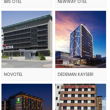
İBİS OTEL
NEWWAY OTEL
NOVOTEL
DEDEMAN KAYSERİ