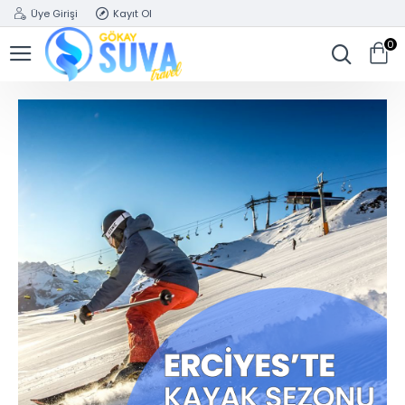
Üye Girişi
Kayıt Ol
0