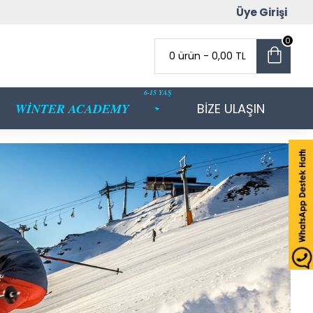
Üye Girişi
0
0 ürün - 0,00 TL
6-15 YAŞ
WİNTER ACADEMY
BİZE ULAŞIN