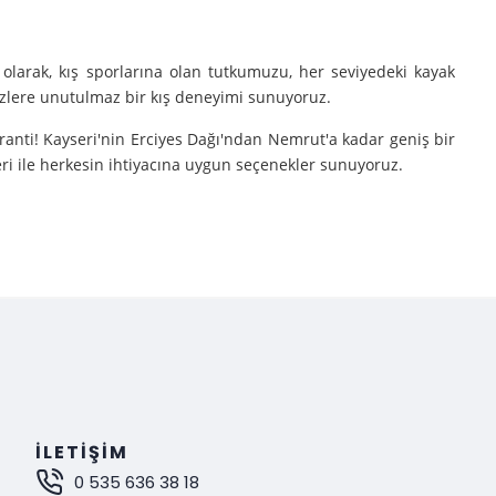
olarak, kış sporlarına olan tutkumuzu, her seviyedeki kayak
sizlere unutulmaz bir kış deneyimi sunuyoruz.
aranti! Kayseri'nin Erciyes Dağı'ndan Nemrut'a kadar geniş bir
eri ile herkesin ihtiyacına uygun seçenekler sunuyoruz.
e turlarımıza çıkarıyoruz.
nutulmaz bir deneyim sunuyoruz.
mak istiyorsanız, Gokay Tours olarak sizleri turlarımıza davet
İLETIŞIM
0 535 636 38 18