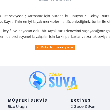
en üst seviyede çıkarmanız için burada bulunuyoruz. Gokay Tours 
. Kayseri'nin en iyi kayak merkezlerine düzenlediğimiz turlar ile 
i, keyifli ve heyecan dolu bir kayak turu deneyimi yaşayacağınız g
m de profesyonel kayakçılar için farklı parkurlar ve zorluk seviyel
e turunda mükemmel bir hizmet sunuyoruz.
nce gelir. En kaliteli ekipmanlarla ve uzman rehberlerle sizi güvenl
y demek. Tüm detayları önceden planlayarak, size özel, rahat ve u
i hissetmek ve Kayseri’nin harika doğasında kaymanın keyfini çıkar
MÜŞTERI SERVISI
ERCIYES
Bize Ulaşın
2 Gece 3 Gün