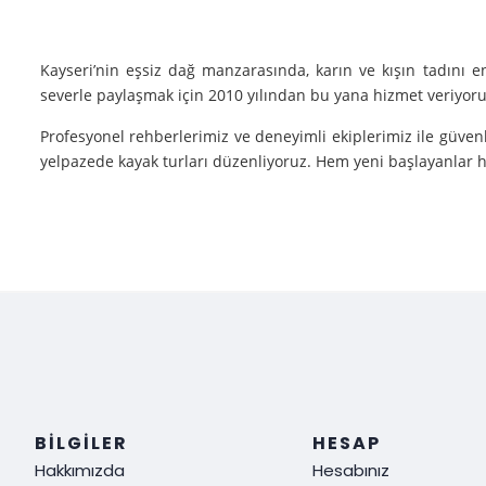
Kayseri’nin eşsiz dağ manzarasında, karın ve kışın tadını 
severle paylaşmak için 2010 yılından bu yana hizmet veriyoruz
Profesyonel rehberlerimiz ve deneyimli ekiplerimiz ile güvenl
yelpazede kayak turları düzenliyoruz. Hem yeni başlayanlar he
Neden Biz?
Deneyim: Yılların verdiği deneyimle, her tür kayak sporu v
Güvenlik: Kayak yaparken güvenliğiniz bizim için her şeyden ö
Müşteri Memnuniyeti: Sizin tatmin olmanız bizim için her şe
Siz de kışın en güzel halini görmek, kayak yaparken adrenalin
ediyoruz!
BILGILER
HESAP
Hakkımızda
Hesabınız