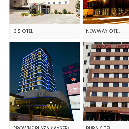
İBİS OTEL
NEWWAY OTEL
CROWNE PLAZA KAYSERİ
BÜPA OTEL