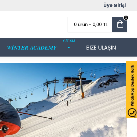
Üye Girişi
0
0 ürün - 0,00 TL
6-15 YAŞ
WİNTER ACADEMY
BİZE ULAŞIN