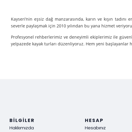
Kayseri’nin eşsiz dağ manzarasında, karın ve kışın tadını 
severle paylaşmak için 2010 yılından bu yana hizmet veriyoruz
Profesyonel rehberlerimiz ve deneyimli ekiplerimiz ile güvenl
yelpazede kayak turları düzenliyoruz. Hem yeni başlayanlar he
Neden Biz?
Deneyim: Yılların verdiği deneyimle, her tür kayak sporu v
Güvenlik: Kayak yaparken güvenliğiniz bizim için her şeyden ö
Müşteri Memnuniyeti: Sizin tatmin olmanız bizim için her şe
Siz de kışın en güzel halini görmek, kayak yaparken adrenalin
ediyoruz!
BILGILER
HESAP
Hakkımızda
Hesabınız