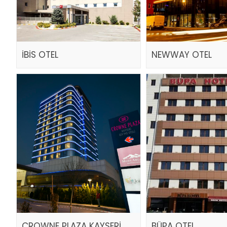
İBİS OTEL
NEWWAY OTEL
CROWNE PLAZA KAYSERİ
BÜPA OTEL