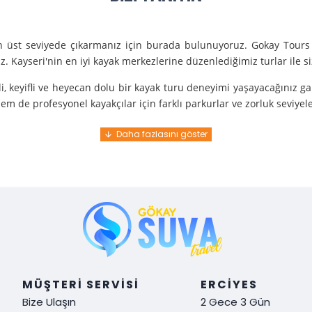
en üst seviyede çıkarmanız için burada bulunuyoruz. Gokay Tours 
. Kayseri'nin en iyi kayak merkezlerine düzenlediğimiz turlar ile 
i, keyifli ve heyecan dolu bir kayak turu deneyimi yaşayacağınız g
m de profesyonel kayakçılar için farklı parkurlar ve zorluk seviyel
e turunda mükemmel bir hizmet sunuyoruz.
nce gelir. En kaliteli ekipmanlarla ve uzman rehberlerle sizi güvenl
y demek. Tüm detayları önceden planlayarak, size özel, rahat ve u
i hissetmek ve Kayseri’nin harika doğasında kaymanın keyfini çıkar
MÜŞTERI SERVISI
ERCIYES
Bize Ulaşın
2 Gece 3 Gün