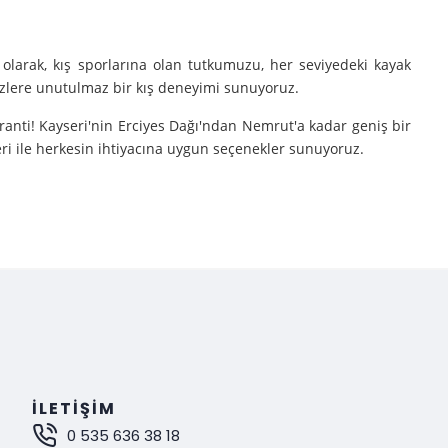
olarak, kış sporlarına olan tutkumuzu, her seviyedeki kayak
sizlere unutulmaz bir kış deneyimi sunuyoruz.
aranti! Kayseri'nin Erciyes Dağı'ndan Nemrut'a kadar geniş bir
eri ile herkesin ihtiyacına uygun seçenekler sunuyoruz.
e turlarımıza çıkarıyoruz.
nutulmaz bir deneyim sunuyoruz.
mak istiyorsanız, Gokay Tours olarak sizleri turlarımıza davet
İLETIŞIM
0 535 636 38 18