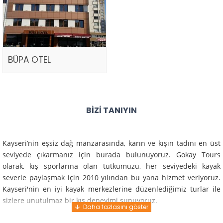
BÜPA OTEL
BIZI TANIYIN
Kayseri’nin eşsiz dağ manzarasında, karın ve kışın tadını en üst
seviyede çıkarmanız için burada bulunuyoruz. Gokay Tours
olarak, kış sporlarına olan tutkumuzu, her seviyedeki kayak
severle paylaşmak için 2010 yılından bu yana hizmet veriyoruz.
Kayseri'nin en iyi kayak merkezlerine düzenlediğimiz turlar ile
sizlere unutulmaz bir kış deneyimi sunuyoruz.
Profesyonel rehberlerimiz ve deneyimli ekiplerimiz ile güvenli,