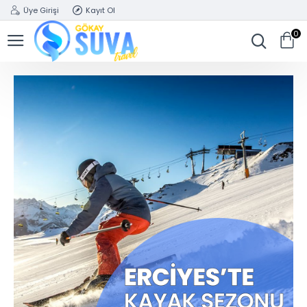
Üye Girişi
Kayıt Ol
0