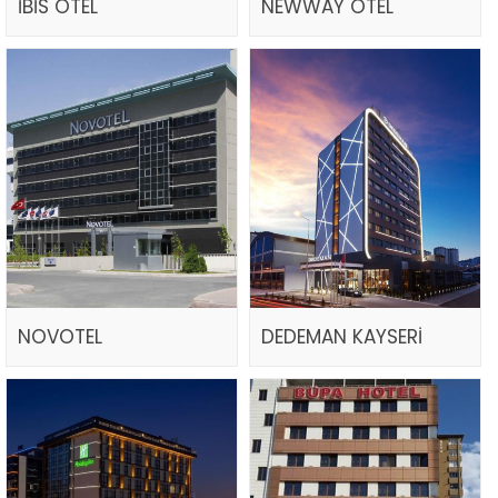
İBİS OTEL
NEWWAY OTEL
NOVOTEL
DEDEMAN KAYSERİ