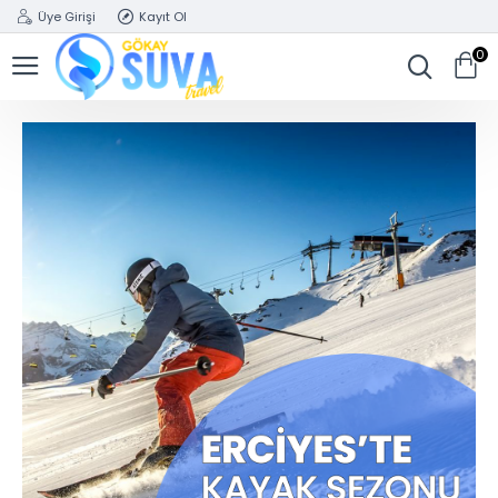
Üye Girişi
Kayıt Ol
0