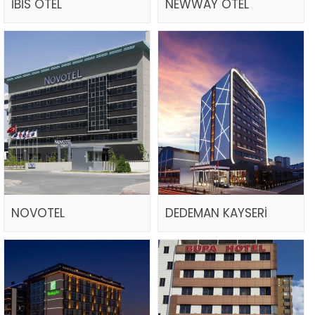
İBİS OTEL
NEWWAY OTEL
NOVOTEL
DEDEMAN KAYSERİ