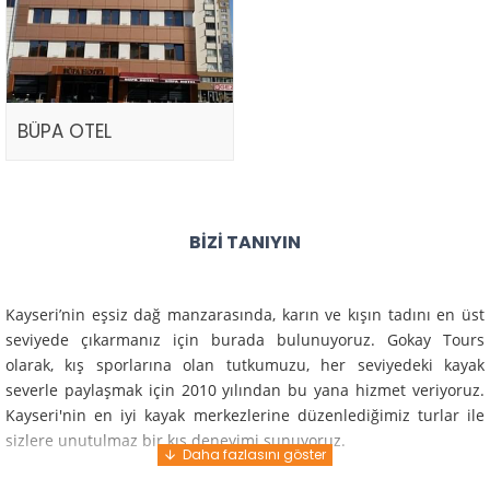
BÜPA OTEL
BIZI TANIYIN
Kayseri’nin eşsiz dağ manzarasında, karın ve kışın tadını en üst
seviyede çıkarmanız için burada bulunuyoruz. Gokay Tours
olarak, kış sporlarına olan tutkumuzu, her seviyedeki kayak
severle paylaşmak için 2010 yılından bu yana hizmet veriyoruz.
Kayseri'nin en iyi kayak merkezlerine düzenlediğimiz turlar ile
sizlere unutulmaz bir kış deneyimi sunuyoruz.
Profesyonel rehberlerimiz ve deneyimli ekiplerimiz ile güvenli,