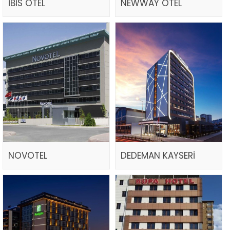
İBİS OTEL
NEWWAY OTEL
NOVOTEL
DEDEMAN KAYSERİ