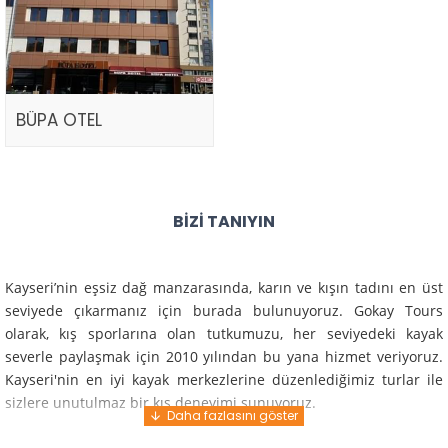
BÜPA OTEL
BIZI TANIYIN
Kayseri’nin eşsiz dağ manzarasında, karın ve kışın tadını en üst
seviyede çıkarmanız için burada bulunuyoruz. Gokay Tours
olarak, kış sporlarına olan tutkumuzu, her seviyedeki kayak
severle paylaşmak için 2010 yılından bu yana hizmet veriyoruz.
Kayseri'nin en iyi kayak merkezlerine düzenlediğimiz turlar ile
sizlere unutulmaz bir kış deneyimi sunuyoruz.
Profesyonel rehberlerimiz ve deneyimli ekiplerimiz ile güvenli,