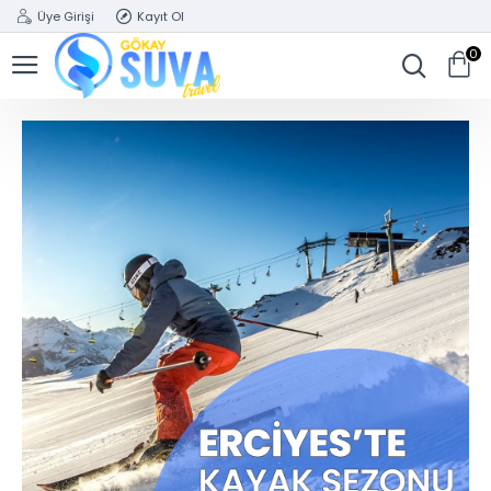
Üye Girişi
Kayıt Ol
0