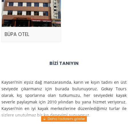
BÜPA OTEL
BIZI TANIYIN
Kayseri’nin eşsiz dağ manzarasında, karın ve kışın tadını en üst
seviyede çıkarmanız için burada bulunuyoruz. Gokay Tours
olarak, kış sporlarına olan tutkumuzu, her seviyedeki kayak
severle paylaşmak için 2010 yılından bu yana hizmet veriyoruz.
Kayseri'nin en iyi kayak merkezlerine düzenlediğimiz turlar ile
sizlere unutulmaz bir kış deneyimi sunuyoruz.
Profesyonel rehberlerimiz ve deneyimli ekiplerimiz ile güvenli,