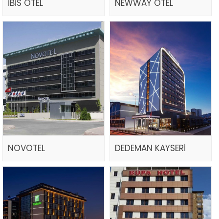
İBİS OTEL
NEWWAY OTEL
NOVOTEL
DEDEMAN KAYSERİ