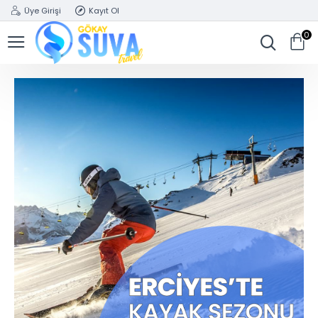
Üye Girişi
Kayıt Ol
0