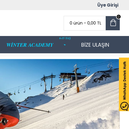
Üye Girişi
0
0 ürün - 0,00 TL
6-15 YAŞ
WİNTER ACADEMY
BİZE ULAŞIN