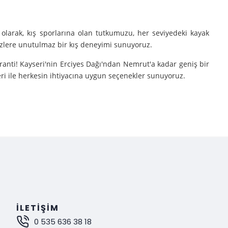
olarak, kış sporlarına olan tutkumuzu, her seviyedeki kayak
sizlere unutulmaz bir kış deneyimi sunuyoruz.
aranti! Kayseri'nin Erciyes Dağı'ndan Nemrut'a kadar geniş bir
eri ile herkesin ihtiyacına uygun seçenekler sunuyoruz.
e turlarımıza çıkarıyoruz.
nutulmaz bir deneyim sunuyoruz.
mak istiyorsanız, Gokay Tours olarak sizleri turlarımıza davet
İLETIŞIM
0 535 636 38 18