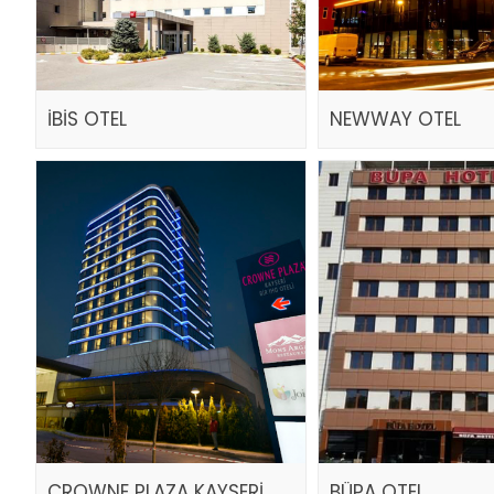
İBİS OTEL
NEWWAY OTEL
CROWNE PLAZA KAYSERİ
BÜPA OTEL