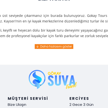
en üst seviyede çıkarmanız için burada bulunuyoruz. Gokay Tours 
. Kayseri'nin en iyi kayak merkezlerine düzenlediğimiz turlar ile 
i, keyifli ve heyecan dolu bir kayak turu deneyimi yaşayacağınız g
m de profesyonel kayakçılar için farklı parkurlar ve zorluk seviyel
e turunda mükemmel bir hizmet sunuyoruz.
nce gelir. En kaliteli ekipmanlarla ve uzman rehberlerle sizi güvenl
y demek. Tüm detayları önceden planlayarak, size özel, rahat ve u
i hissetmek ve Kayseri’nin harika doğasında kaymanın keyfini çıkar
MÜŞTERI SERVISI
ERCIYES
Bize Ulaşın
2 Gece 3 Gün