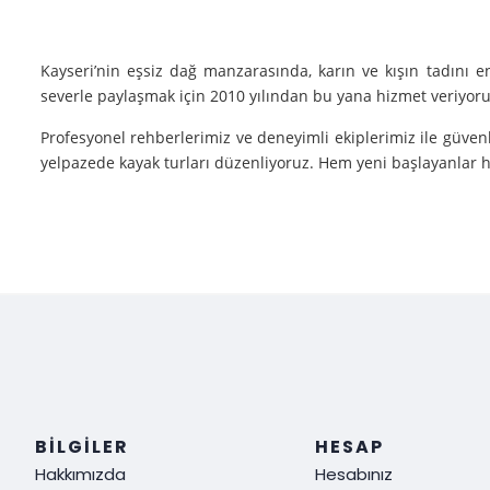
Kayseri’nin eşsiz dağ manzarasında, karın ve kışın tadını 
severle paylaşmak için 2010 yılından bu yana hizmet veriyoruz
Profesyonel rehberlerimiz ve deneyimli ekiplerimiz ile güvenl
yelpazede kayak turları düzenliyoruz. Hem yeni başlayanlar he
Neden Biz?
Deneyim: Yılların verdiği deneyimle, her tür kayak sporu v
Güvenlik: Kayak yaparken güvenliğiniz bizim için her şeyden ö
Müşteri Memnuniyeti: Sizin tatmin olmanız bizim için her şe
Siz de kışın en güzel halini görmek, kayak yaparken adrenalin
ediyoruz!
BILGILER
HESAP
Hakkımızda
Hesabınız