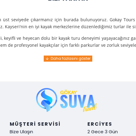
en üst seviyede çıkarmanız için burada bulunuyoruz. Gokay Tours 
. Kayseri'nin en iyi kayak merkezlerine düzenlediğimiz turlar ile 
i, keyifli ve heyecan dolu bir kayak turu deneyimi yaşayacağınız g
m de profesyonel kayakçılar için farklı parkurlar ve zorluk seviyel
e turunda mükemmel bir hizmet sunuyoruz.
nce gelir. En kaliteli ekipmanlarla ve uzman rehberlerle sizi güvenl
y demek. Tüm detayları önceden planlayarak, size özel, rahat ve u
i hissetmek ve Kayseri’nin harika doğasında kaymanın keyfini çıkar
MÜŞTERI SERVISI
ERCIYES
Bize Ulaşın
2 Gece 3 Gün