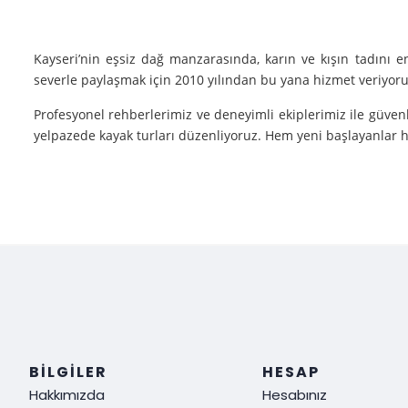
Kayseri’nin eşsiz dağ manzarasında, karın ve kışın tadını 
severle paylaşmak için 2010 yılından bu yana hizmet veriyoruz
Profesyonel rehberlerimiz ve deneyimli ekiplerimiz ile güvenl
yelpazede kayak turları düzenliyoruz. Hem yeni başlayanlar he
Neden Biz?
Deneyim: Yılların verdiği deneyimle, her tür kayak sporu v
Güvenlik: Kayak yaparken güvenliğiniz bizim için her şeyden ö
Müşteri Memnuniyeti: Sizin tatmin olmanız bizim için her şe
Siz de kışın en güzel halini görmek, kayak yaparken adrenalin
ediyoruz!
BILGILER
HESAP
Hakkımızda
Hesabınız