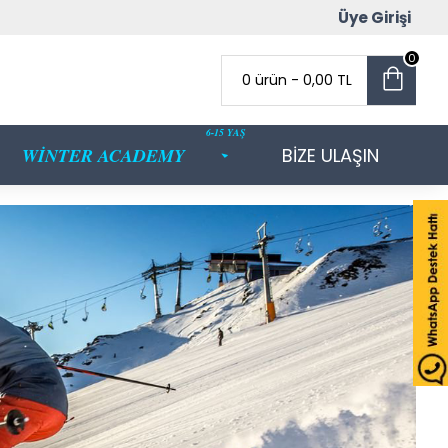
Üye Girişi
0
0 ürün - 0,00 TL
6-15 YAŞ
WİNTER ACADEMY
BİZE ULAŞIN