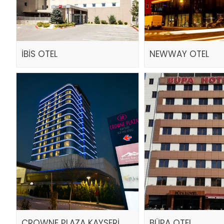
İBİS OTEL
NEWWAY OTEL
CROWNE PLAZA KAYSERİ
BÜPA OTEL