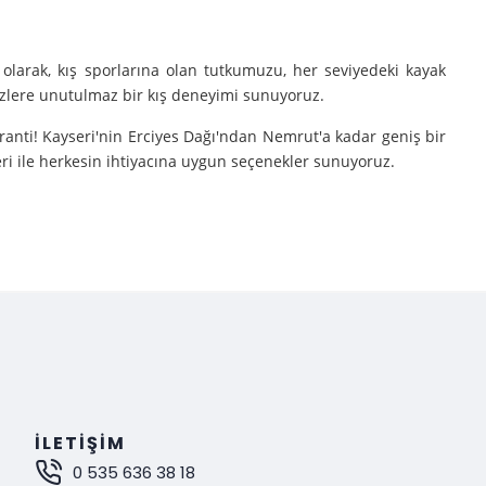
olarak, kış sporlarına olan tutkumuzu, her seviyedeki kayak
sizlere unutulmaz bir kış deneyimi sunuyoruz.
aranti! Kayseri'nin Erciyes Dağı'ndan Nemrut'a kadar geniş bir
eri ile herkesin ihtiyacına uygun seçenekler sunuyoruz.
e turlarımıza çıkarıyoruz.
nutulmaz bir deneyim sunuyoruz.
mak istiyorsanız, Gokay Tours olarak sizleri turlarımıza davet
İLETIŞIM
0 535 636 38 18