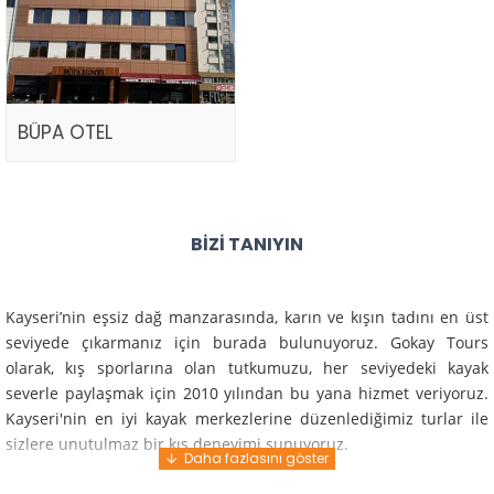
BÜPA OTEL
BIZI TANIYIN
Kayseri’nin eşsiz dağ manzarasında, karın ve kışın tadını en üst
seviyede çıkarmanız için burada bulunuyoruz. Gokay Tours
olarak, kış sporlarına olan tutkumuzu, her seviyedeki kayak
severle paylaşmak için 2010 yılından bu yana hizmet veriyoruz.
Kayseri'nin en iyi kayak merkezlerine düzenlediğimiz turlar ile
sizlere unutulmaz bir kış deneyimi sunuyoruz.
Profesyonel rehberlerimiz ve deneyimli ekiplerimiz ile güvenli,