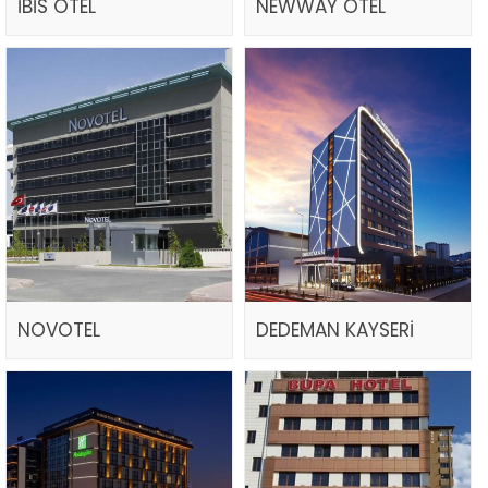
İBİS OTEL
NEWWAY OTEL
NOVOTEL
DEDEMAN KAYSERİ