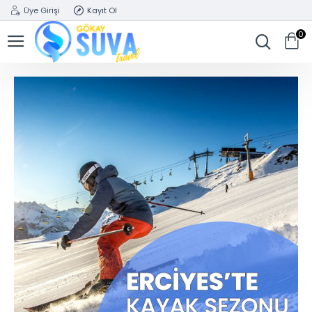
Üye Girişi
Kayıt Ol
0