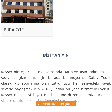
BÜPA OTEL
BIZI TANIYIN
Kayseri’nin eşsiz dağ manzarasında, karın ve kışın tadını en üst
seviyede çıkarmanız için burada bulunuyoruz. Gokay Tours
olarak, kış sporlarına olan tutkumuzu, her seviyedeki kayak
severle paylaşmak için 2010 yılından bu yana hizmet veriyoruz.
Kayseri'nin en iyi kayak merkezlerine düzenlediğimiz turlar ile
sizlere unutulmaz bir kış deneyimi sunuyoruz.
Profesyonel rehberlerimiz ve deneyimli ekiplerimiz ile güvenli,