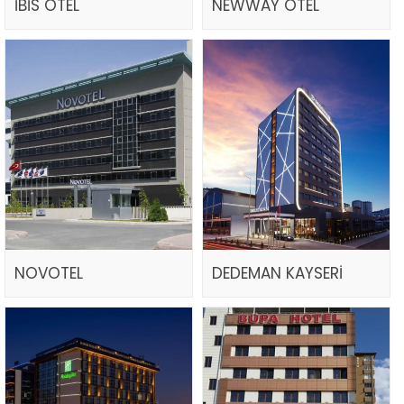
İBİS OTEL
NEWWAY OTEL
NOVOTEL
DEDEMAN KAYSERİ