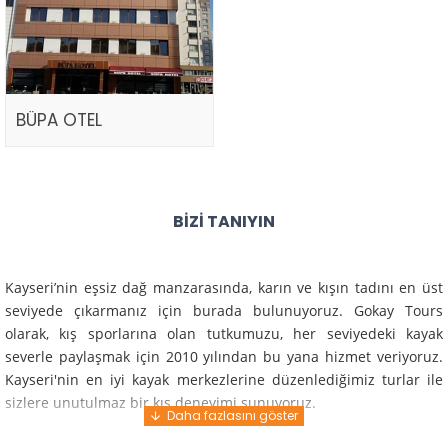
BÜPA OTEL
BIZI TANIYIN
Kayseri’nin eşsiz dağ manzarasında, karın ve kışın tadını en üst
seviyede çıkarmanız için burada bulunuyoruz. Gokay Tours
olarak, kış sporlarına olan tutkumuzu, her seviyedeki kayak
severle paylaşmak için 2010 yılından bu yana hizmet veriyoruz.
Kayseri'nin en iyi kayak merkezlerine düzenlediğimiz turlar ile
sizlere unutulmaz bir kış deneyimi sunuyoruz.
Profesyonel rehberlerimiz ve deneyimli ekiplerimiz ile güvenli,