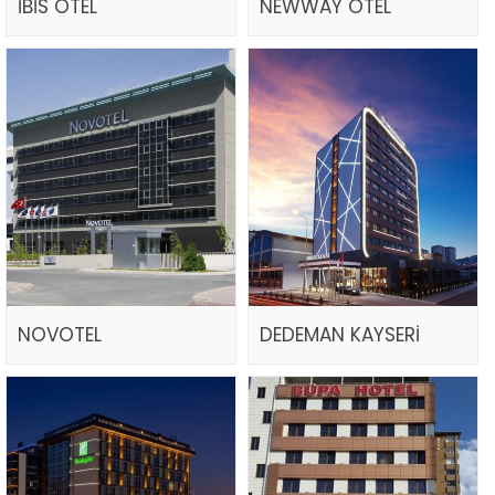
İBİS OTEL
NEWWAY OTEL
NOVOTEL
DEDEMAN KAYSERİ