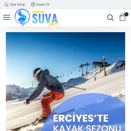
Üye Girişi
Kayıt Ol
0