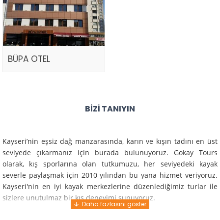
BÜPA OTEL
BIZI TANIYIN
Kayseri’nin eşsiz dağ manzarasında, karın ve kışın tadını en üst
seviyede çıkarmanız için burada bulunuyoruz. Gokay Tours
olarak, kış sporlarına olan tutkumuzu, her seviyedeki kayak
severle paylaşmak için 2010 yılından bu yana hizmet veriyoruz.
Kayseri'nin en iyi kayak merkezlerine düzenlediğimiz turlar ile
sizlere unutulmaz bir kış deneyimi sunuyoruz.
Profesyonel rehberlerimiz ve deneyimli ekiplerimiz ile güvenli,