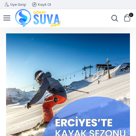
Üye Girişi
Kayıt Ol
0