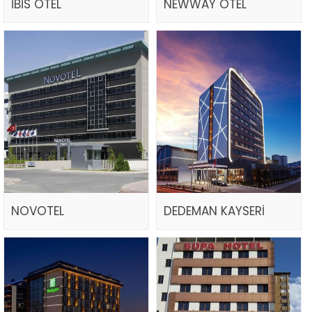
İBİS OTEL
NEWWAY OTEL
NOVOTEL
DEDEMAN KAYSERİ