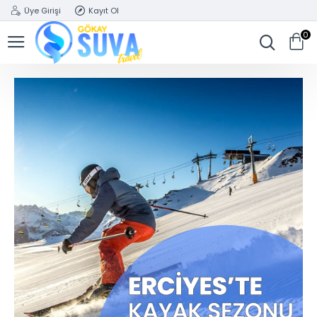
Üye Girişi
Kayıt Ol
0