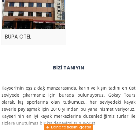
BÜPA OTEL
BIZI TANIYIN
Kayseri’nin eşsiz dağ manzarasında, karın ve kışın tadını en üst
seviyede çıkarmanız için burada bulunuyoruz. Gokay Tours
olarak, kış sporlarına olan tutkumuzu, her seviyedeki kayak
severle paylaşmak için 2010 yılından bu yana hizmet veriyoruz.
Kayseri'nin en iyi kayak merkezlerine düzenlediğimiz turlar ile
sizlere unutulmaz bir kış deneyimi sunuyoruz.
Profesyonel rehberlerimiz ve deneyimli ekiplerimiz ile güvenli,