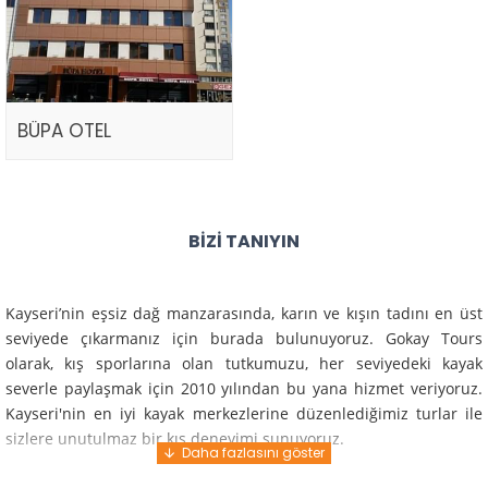
BÜPA OTEL
BIZI TANIYIN
Kayseri’nin eşsiz dağ manzarasında, karın ve kışın tadını en üst
seviyede çıkarmanız için burada bulunuyoruz. Gokay Tours
olarak, kış sporlarına olan tutkumuzu, her seviyedeki kayak
severle paylaşmak için 2010 yılından bu yana hizmet veriyoruz.
Kayseri'nin en iyi kayak merkezlerine düzenlediğimiz turlar ile
sizlere unutulmaz bir kış deneyimi sunuyoruz.
Profesyonel rehberlerimiz ve deneyimli ekiplerimiz ile güvenli,