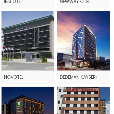
İBİS OTEL
NEWWAY OTEL
NOVOTEL
DEDEMAN KAYSERİ