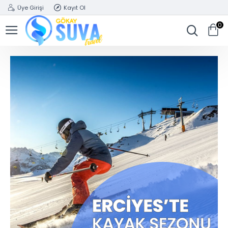
Üye Girişi
Kayıt Ol
0