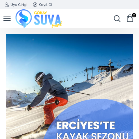
Üye Girişi
Kayıt Ol
0