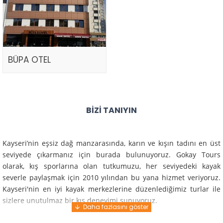
BÜPA OTEL
BIZI TANIYIN
Kayseri’nin eşsiz dağ manzarasında, karın ve kışın tadını en üst
seviyede çıkarmanız için burada bulunuyoruz. Gokay Tours
olarak, kış sporlarına olan tutkumuzu, her seviyedeki kayak
severle paylaşmak için 2010 yılından bu yana hizmet veriyoruz.
Kayseri'nin en iyi kayak merkezlerine düzenlediğimiz turlar ile
sizlere unutulmaz bir kış deneyimi sunuyoruz.
Profesyonel rehberlerimiz ve deneyimli ekiplerimiz ile güvenli,