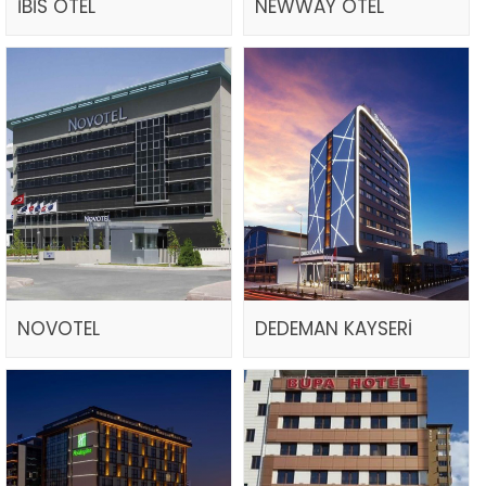
İBİS OTEL
NEWWAY OTEL
NOVOTEL
DEDEMAN KAYSERİ