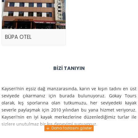
BÜPA OTEL
BIZI TANIYIN
Kayseri’nin eşsiz dağ manzarasında, karın ve kışın tadını en üst
seviyede çıkarmanız için burada bulunuyoruz. Gokay Tours
olarak, kış sporlarına olan tutkumuzu, her seviyedeki kayak
severle paylaşmak için 2010 yılından bu yana hizmet veriyoruz.
Kayseri'nin en iyi kayak merkezlerine düzenlediğimiz turlar ile
sizlere unutulmaz bir kış deneyimi sunuyoruz.
Profesyonel rehberlerimiz ve deneyimli ekiplerimiz ile güvenli,