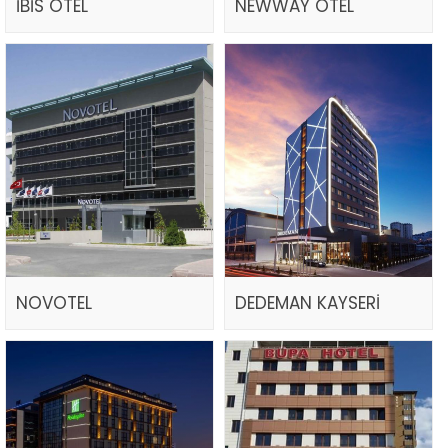
İBİS OTEL
NEWWAY OTEL
NOVOTEL
DEDEMAN KAYSERİ