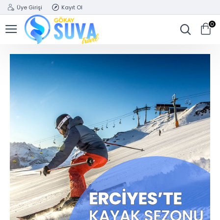
Üye Girişi
Kayıt Ol
0