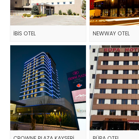
İBİS OTEL
NEWWAY OTEL
CROWNE PLAZA KAYSERİ
BÜPA OTEL