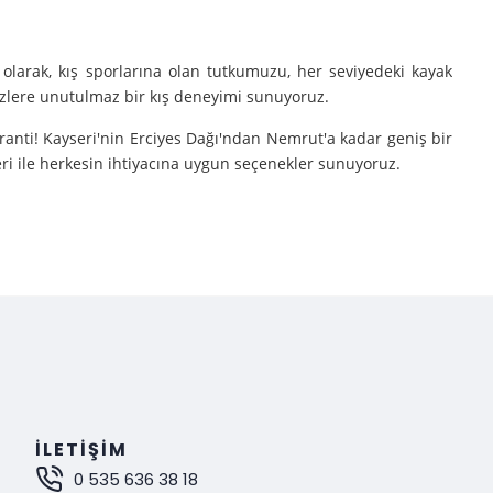
olarak, kış sporlarına olan tutkumuzu, her seviyedeki kayak
sizlere unutulmaz bir kış deneyimi sunuyoruz.
aranti! Kayseri'nin Erciyes Dağı'ndan Nemrut'a kadar geniş bir
eri ile herkesin ihtiyacına uygun seçenekler sunuyoruz.
e turlarımıza çıkarıyoruz.
nutulmaz bir deneyim sunuyoruz.
mak istiyorsanız, Gokay Tours olarak sizleri turlarımıza davet
İLETIŞIM
0 535 636 38 18