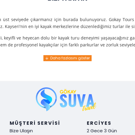
en üst seviyede çıkarmanız için burada bulunuyoruz. Gokay Tours 
. Kayseri'nin en iyi kayak merkezlerine düzenlediğimiz turlar ile 
i, keyifli ve heyecan dolu bir kayak turu deneyimi yaşayacağınız g
m de profesyonel kayakçılar için farklı parkurlar ve zorluk seviyel
e turunda mükemmel bir hizmet sunuyoruz.
nce gelir. En kaliteli ekipmanlarla ve uzman rehberlerle sizi güvenl
y demek. Tüm detayları önceden planlayarak, size özel, rahat ve u
i hissetmek ve Kayseri’nin harika doğasında kaymanın keyfini çıkar
MÜŞTERI SERVISI
ERCIYES
Bize Ulaşın
2 Gece 3 Gün