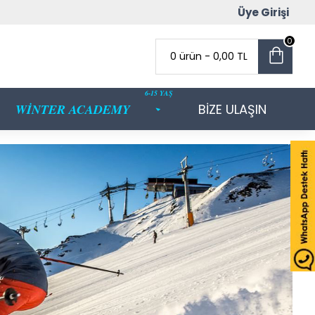
Üye Girişi
0
0 ürün - 0,00 TL
6-15 YAŞ
WİNTER ACADEMY
BİZE ULAŞIN