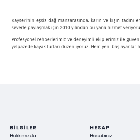
Kayseri’nin eşsiz dağ manzarasında, karın ve kışın tadını 
severle paylaşmak için 2010 yılından bu yana hizmet veriyoruz
Profesyonel rehberlerimiz ve deneyimli ekiplerimiz ile güvenl
yelpazede kayak turları düzenliyoruz. Hem yeni başlayanlar he
Neden Biz?
Deneyim: Yılların verdiği deneyimle, her tür kayak sporu v
Güvenlik: Kayak yaparken güvenliğiniz bizim için her şeyden ö
Müşteri Memnuniyeti: Sizin tatmin olmanız bizim için her şe
Siz de kışın en güzel halini görmek, kayak yaparken adrenalin
ediyoruz!
BILGILER
HESAP
Hakkımızda
Hesabınız