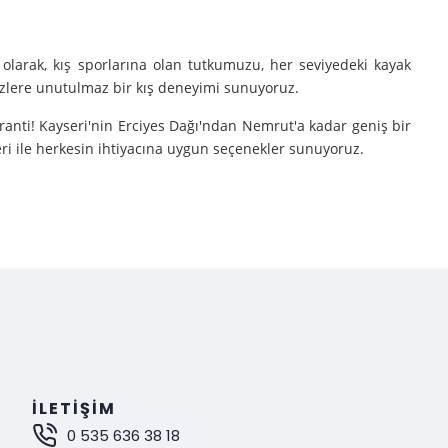
olarak, kış sporlarına olan tutkumuzu, her seviyedeki kayak
sizlere unutulmaz bir kış deneyimi sunuyoruz.
aranti! Kayseri'nin Erciyes Dağı'ndan Nemrut'a kadar geniş bir
eri ile herkesin ihtiyacına uygun seçenekler sunuyoruz.
e turlarımıza çıkarıyoruz.
nutulmaz bir deneyim sunuyoruz.
mak istiyorsanız, Gokay Tours olarak sizleri turlarımıza davet
İLETIŞIM
0 535 636 38 18