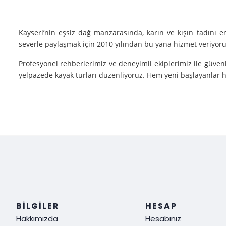
Kayseri’nin eşsiz dağ manzarasında, karın ve kışın tadını 
severle paylaşmak için 2010 yılından bu yana hizmet veriyoruz
Profesyonel rehberlerimiz ve deneyimli ekiplerimiz ile güvenl
yelpazede kayak turları düzenliyoruz. Hem yeni başlayanlar he
Neden Biz?
Deneyim: Yılların verdiği deneyimle, her tür kayak sporu v
Güvenlik: Kayak yaparken güvenliğiniz bizim için her şeyden ö
Müşteri Memnuniyeti: Sizin tatmin olmanız bizim için her şe
Siz de kışın en güzel halini görmek, kayak yaparken adrenalin
ediyoruz!
BILGILER
HESAP
Hakkımızda
Hesabınız