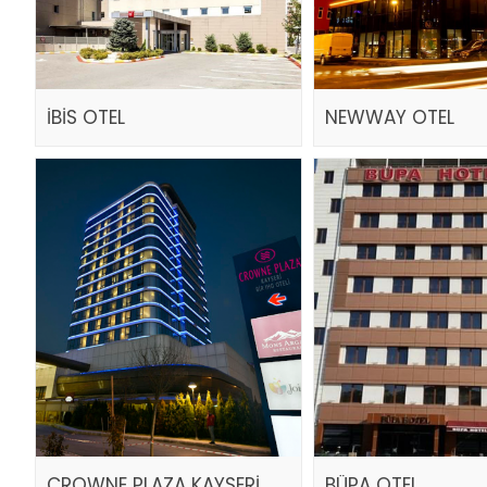
İBİS OTEL
NEWWAY OTEL
CROWNE PLAZA KAYSERİ
BÜPA OTEL