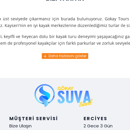
en üst seviyede çıkarmanız için burada bulunuyoruz. Gokay Tours 
. Kayseri'nin en iyi kayak merkezlerine düzenlediğimiz turlar ile 
i, keyifli ve heyecan dolu bir kayak turu deneyimi yaşayacağınız g
m de profesyonel kayakçılar için farklı parkurlar ve zorluk seviyel
e turunda mükemmel bir hizmet sunuyoruz.
nce gelir. En kaliteli ekipmanlarla ve uzman rehberlerle sizi güvenl
y demek. Tüm detayları önceden planlayarak, size özel, rahat ve u
i hissetmek ve Kayseri’nin harika doğasında kaymanın keyfini çıkar
MÜŞTERI SERVISI
ERCIYES
Bize Ulaşın
2 Gece 3 Gün