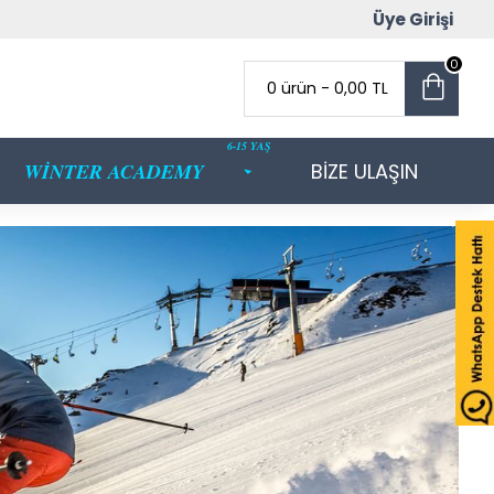
Üye Girişi
0
0 ürün - 0,00 TL
6-15 YAŞ
WİNTER ACADEMY
BİZE ULAŞIN