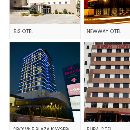
İBİS OTEL
NEWWAY OTEL
CROWNE PLAZA KAYSERİ
BÜPA OTEL