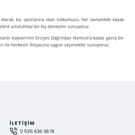
olarak, kış sporlarına olan tutkumuzu, her seviyedeki kayak
sizlere unutulmaz bir kış deneyimi sunuyoruz.
aranti! Kayseri'nin Erciyes Dağı'ndan Nemrut'a kadar geniş bir
eri ile herkesin ihtiyacına uygun seçenekler sunuyoruz.
e turlarımıza çıkarıyoruz.
nutulmaz bir deneyim sunuyoruz.
mak istiyorsanız, Gokay Tours olarak sizleri turlarımıza davet
İLETIŞIM
0 535 636 38 18