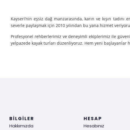
Kayseri’nin eşsiz dağ manzarasında, karın ve kışın tadını 
severle paylaşmak için 2010 yılından bu yana hizmet veriyoruz
Profesyonel rehberlerimiz ve deneyimli ekiplerimiz ile güvenl
yelpazede kayak turları düzenliyoruz. Hem yeni başlayanlar he
Neden Biz?
Deneyim: Yılların verdiği deneyimle, her tür kayak sporu v
Güvenlik: Kayak yaparken güvenliğiniz bizim için her şeyden ö
Müşteri Memnuniyeti: Sizin tatmin olmanız bizim için her şe
Siz de kışın en güzel halini görmek, kayak yaparken adrenalin
ediyoruz!
BILGILER
HESAP
Hakkımızda
Hesabınız