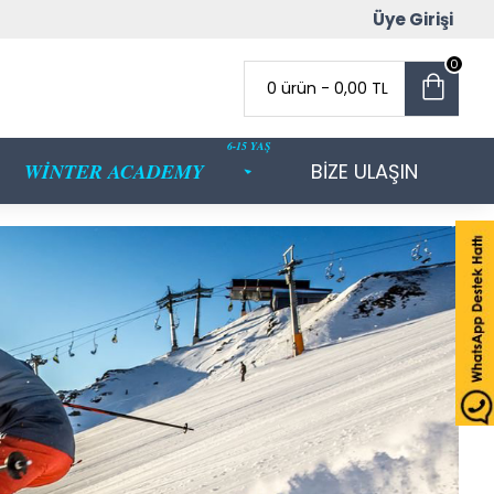
Üye Girişi
0
0 ürün - 0,00 TL
6-15 YAŞ
WİNTER ACADEMY
BİZE ULAŞIN