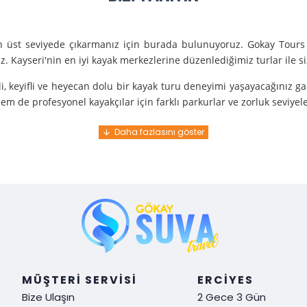
en üst seviyede çıkarmanız için burada bulunuyoruz. Gokay Tours 
. Kayseri'nin en iyi kayak merkezlerine düzenlediğimiz turlar ile 
i, keyifli ve heyecan dolu bir kayak turu deneyimi yaşayacağınız g
m de profesyonel kayakçılar için farklı parkurlar ve zorluk seviyel
e turunda mükemmel bir hizmet sunuyoruz.
nce gelir. En kaliteli ekipmanlarla ve uzman rehberlerle sizi güvenl
y demek. Tüm detayları önceden planlayarak, size özel, rahat ve u
i hissetmek ve Kayseri’nin harika doğasında kaymanın keyfini çıkar
MÜŞTERI SERVISI
ERCIYES
Bize Ulaşın
2 Gece 3 Gün