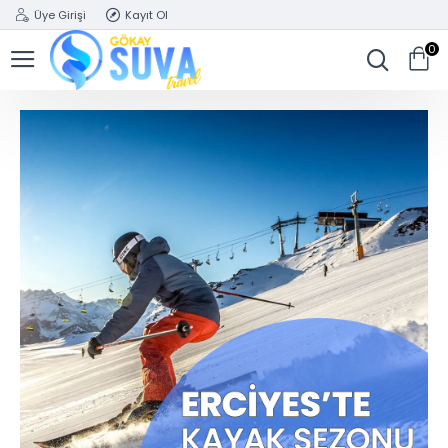
Üye Girişi
Kayıt Ol
0