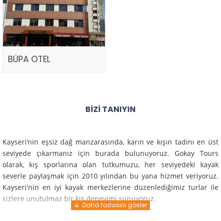
BÜPA OTEL
BIZI TANIYIN
Kayseri’nin eşsiz dağ manzarasında, karın ve kışın tadını en üst
seviyede çıkarmanız için burada bulunuyoruz. Gokay Tours
olarak, kış sporlarına olan tutkumuzu, her seviyedeki kayak
severle paylaşmak için 2010 yılından bu yana hizmet veriyoruz.
Kayseri'nin en iyi kayak merkezlerine düzenlediğimiz turlar ile
sizlere unutulmaz bir kış deneyimi sunuyoruz.
Profesyonel rehberlerimiz ve deneyimli ekiplerimiz ile güvenli,