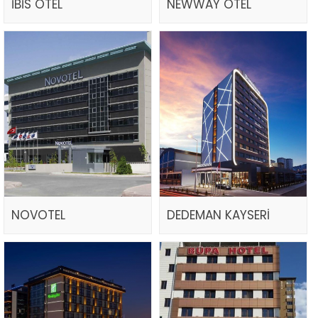
İBİS OTEL
NEWWAY OTEL
NOVOTEL
DEDEMAN KAYSERİ