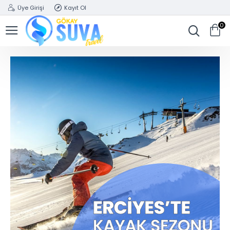
Üye Girişi
Kayıt Ol
0