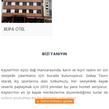
BÜPA OTEL
BIZI TANIYIN
Kayseri’nin eşsiz dağ manzarasında, karın ve kışın tadını en üst
seviyede çıkarmanız için burada bulunuyoruz. Gokay Tours
olarak, kış sporlarına olan tutkumuzu, her seviyedeki kayak
severle paylaşmak için 2010 yılından bu yana hizmet veriyoruz.
Kayseri'nin en iyi kayak merkezlerine düzenlediğimiz turlar ile
sizlere unutulmaz bir kış deneyimi sunuyoruz.
Profesyonel rehberlerimiz ve deneyimli ekiplerimiz ile güvenli,