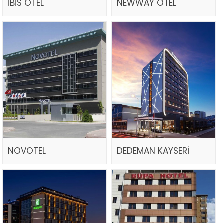
İBİS OTEL
NEWWAY OTEL
NOVOTEL
DEDEMAN KAYSERİ