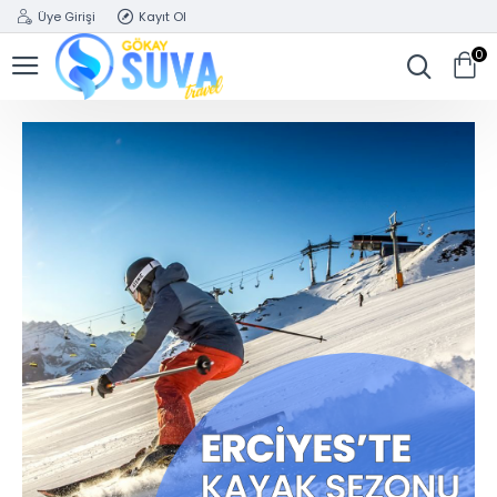
Üye Girişi
Kayıt Ol
0