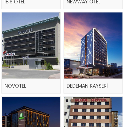
İBİS OTEL
NEWWAY OTEL
NOVOTEL
DEDEMAN KAYSERİ