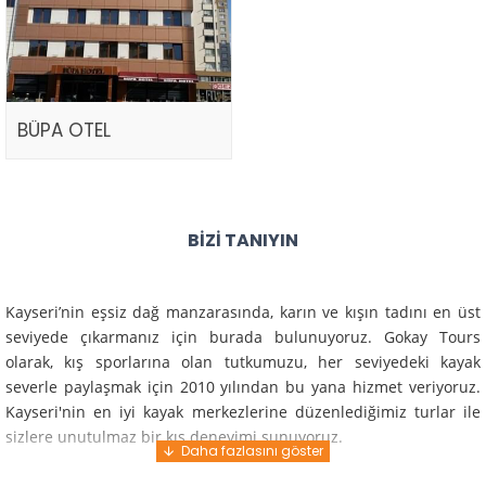
BÜPA OTEL
BIZI TANIYIN
Kayseri’nin eşsiz dağ manzarasında, karın ve kışın tadını en üst
seviyede çıkarmanız için burada bulunuyoruz. Gokay Tours
olarak, kış sporlarına olan tutkumuzu, her seviyedeki kayak
severle paylaşmak için 2010 yılından bu yana hizmet veriyoruz.
Kayseri'nin en iyi kayak merkezlerine düzenlediğimiz turlar ile
sizlere unutulmaz bir kış deneyimi sunuyoruz.
Profesyonel rehberlerimiz ve deneyimli ekiplerimiz ile güvenli,