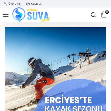
Üye Girişi
Kayıt Ol
0