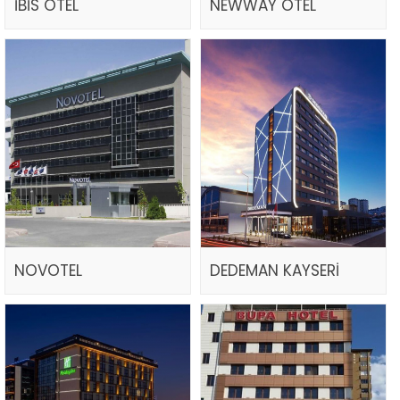
İBİS OTEL
NEWWAY OTEL
NOVOTEL
DEDEMAN KAYSERİ