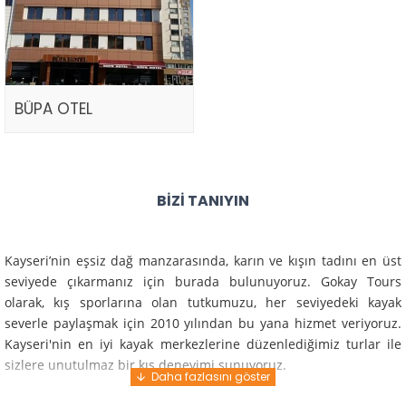
BÜPA OTEL
BIZI TANIYIN
Kayseri’nin eşsiz dağ manzarasında, karın ve kışın tadını en üst
seviyede çıkarmanız için burada bulunuyoruz. Gokay Tours
olarak, kış sporlarına olan tutkumuzu, her seviyedeki kayak
severle paylaşmak için 2010 yılından bu yana hizmet veriyoruz.
Kayseri'nin en iyi kayak merkezlerine düzenlediğimiz turlar ile
sizlere unutulmaz bir kış deneyimi sunuyoruz.
Profesyonel rehberlerimiz ve deneyimli ekiplerimiz ile güvenli,