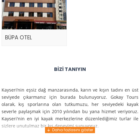
BÜPA OTEL
BIZI TANIYIN
Kayseri’nin eşsiz dağ manzarasında, karın ve kışın tadını en üst
seviyede çıkarmanız için burada bulunuyoruz. Gokay Tours
olarak, kış sporlarına olan tutkumuzu, her seviyedeki kayak
severle paylaşmak için 2010 yılından bu yana hizmet veriyoruz.
Kayseri'nin en iyi kayak merkezlerine düzenlediğimiz turlar ile
sizlere unutulmaz bir kış deneyimi sunuyoruz.
Profesyonel rehberlerimiz ve deneyimli ekiplerimiz ile güvenli,