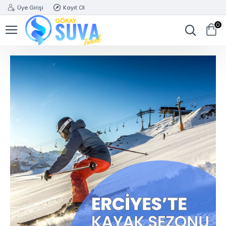
Üye Girişi
Kayıt Ol
0