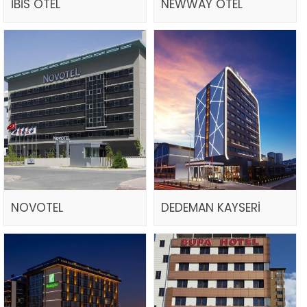
İBİS OTEL
NEWWAY OTEL
NOVOTEL
DEDEMAN KAYSERİ