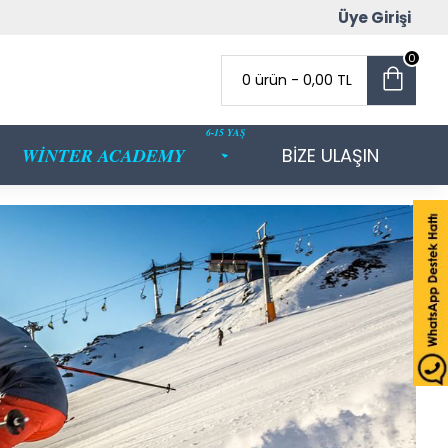
Üye Girişi
0
0 ürün - 0,00 TL
6-15 YAŞ
WİNTER ACADEMY
BİZE ULAŞIN