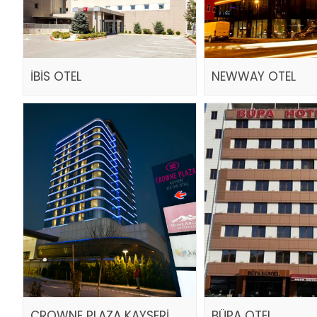
İBİS OTEL
NEWWAY OTEL
CROWNE PLAZA KAYSERİ
BÜPA OTEL