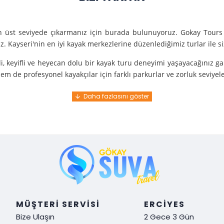
en üst seviyede çıkarmanız için burada bulunuyoruz. Gokay Tours 
. Kayseri'nin en iyi kayak merkezlerine düzenlediğimiz turlar ile 
i, keyifli ve heyecan dolu bir kayak turu deneyimi yaşayacağınız g
m de profesyonel kayakçılar için farklı parkurlar ve zorluk seviyel
e turunda mükemmel bir hizmet sunuyoruz.
nce gelir. En kaliteli ekipmanlarla ve uzman rehberlerle sizi güvenl
y demek. Tüm detayları önceden planlayarak, size özel, rahat ve u
i hissetmek ve Kayseri’nin harika doğasında kaymanın keyfini çıkar
MÜŞTERI SERVISI
ERCIYES
Bize Ulaşın
2 Gece 3 Gün