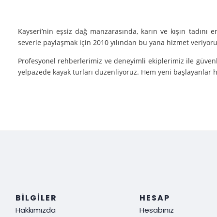
Kayseri’nin eşsiz dağ manzarasında, karın ve kışın tadını 
severle paylaşmak için 2010 yılından bu yana hizmet veriyoruz
Profesyonel rehberlerimiz ve deneyimli ekiplerimiz ile güvenl
yelpazede kayak turları düzenliyoruz. Hem yeni başlayanlar he
Neden Biz?
Deneyim: Yılların verdiği deneyimle, her tür kayak sporu v
Güvenlik: Kayak yaparken güvenliğiniz bizim için her şeyden ö
Müşteri Memnuniyeti: Sizin tatmin olmanız bizim için her şe
Siz de kışın en güzel halini görmek, kayak yaparken adrenalin
ediyoruz!
BILGILER
HESAP
Hakkımızda
Hesabınız