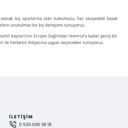
olarak, kış sporlarına olan tutkumuzu, her seviyedeki kayak
sizlere unutulmaz bir kış deneyimi sunuyoruz.
aranti! Kayseri'nin Erciyes Dağı'ndan Nemrut'a kadar geniş bir
eri ile herkesin ihtiyacına uygun seçenekler sunuyoruz.
e turlarımıza çıkarıyoruz.
nutulmaz bir deneyim sunuyoruz.
mak istiyorsanız, Gokay Tours olarak sizleri turlarımıza davet
İLETIŞIM
0 535 636 38 18