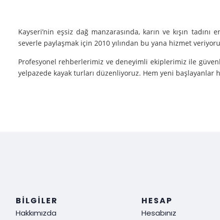
Kayseri’nin eşsiz dağ manzarasında, karın ve kışın tadını 
severle paylaşmak için 2010 yılından bu yana hizmet veriyoruz
Profesyonel rehberlerimiz ve deneyimli ekiplerimiz ile güvenl
yelpazede kayak turları düzenliyoruz. Hem yeni başlayanlar he
Neden Biz?
Deneyim: Yılların verdiği deneyimle, her tür kayak sporu v
Güvenlik: Kayak yaparken güvenliğiniz bizim için her şeyden ö
Müşteri Memnuniyeti: Sizin tatmin olmanız bizim için her şe
Siz de kışın en güzel halini görmek, kayak yaparken adrenalin
ediyoruz!
BILGILER
HESAP
Hakkımızda
Hesabınız