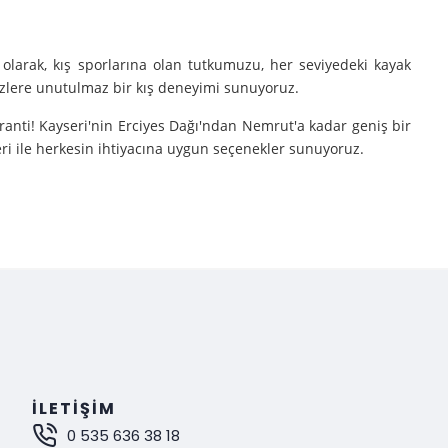
olarak, kış sporlarına olan tutkumuzu, her seviyedeki kayak
sizlere unutulmaz bir kış deneyimi sunuyoruz.
aranti! Kayseri'nin Erciyes Dağı'ndan Nemrut'a kadar geniş bir
eri ile herkesin ihtiyacına uygun seçenekler sunuyoruz.
e turlarımıza çıkarıyoruz.
nutulmaz bir deneyim sunuyoruz.
mak istiyorsanız, Gokay Tours olarak sizleri turlarımıza davet
İLETIŞIM
0 535 636 38 18