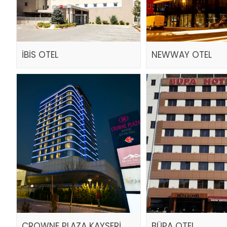
İBİS OTEL
NEWWAY OTEL
CROWNE PLAZA KAYSERİ
BÜPA OTEL