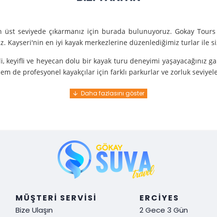
en üst seviyede çıkarmanız için burada bulunuyoruz. Gokay Tours 
. Kayseri'nin en iyi kayak merkezlerine düzenlediğimiz turlar ile 
i, keyifli ve heyecan dolu bir kayak turu deneyimi yaşayacağınız g
m de profesyonel kayakçılar için farklı parkurlar ve zorluk seviyel
e turunda mükemmel bir hizmet sunuyoruz.
nce gelir. En kaliteli ekipmanlarla ve uzman rehberlerle sizi güvenl
y demek. Tüm detayları önceden planlayarak, size özel, rahat ve u
i hissetmek ve Kayseri’nin harika doğasında kaymanın keyfini çıkar
MÜŞTERI SERVISI
ERCIYES
Bize Ulaşın
2 Gece 3 Gün