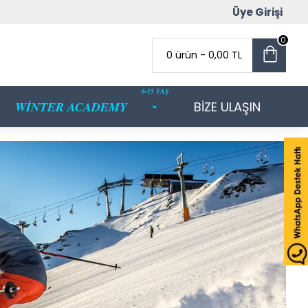
Üye Girişi
0
0 ürün - 0,00 TL
6-15 YAŞ
WİNTER ACADEMY
BİZE ULAŞIN