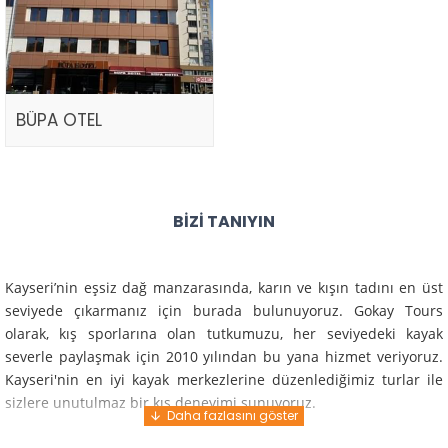
BÜPA OTEL
BIZI TANIYIN
Kayseri’nin eşsiz dağ manzarasında, karın ve kışın tadını en üst
seviyede çıkarmanız için burada bulunuyoruz. Gokay Tours
olarak, kış sporlarına olan tutkumuzu, her seviyedeki kayak
severle paylaşmak için 2010 yılından bu yana hizmet veriyoruz.
Kayseri'nin en iyi kayak merkezlerine düzenlediğimiz turlar ile
sizlere unutulmaz bir kış deneyimi sunuyoruz.
Profesyonel rehberlerimiz ve deneyimli ekiplerimiz ile güvenli,