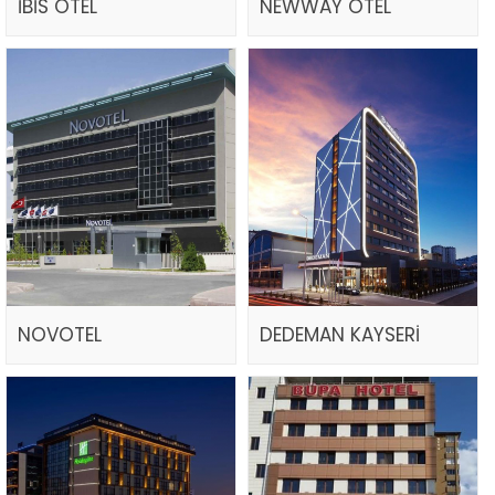
İBİS OTEL
NEWWAY OTEL
NOVOTEL
DEDEMAN KAYSERİ