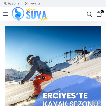
Üye Girişi
Kayıt Ol
0