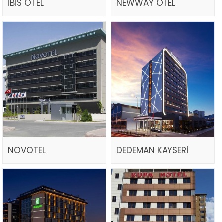
İBİS OTEL
NEWWAY OTEL
NOVOTEL
DEDEMAN KAYSERİ