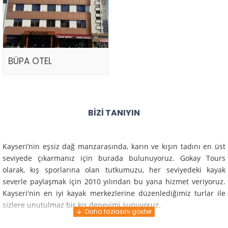
BÜPA OTEL
BIZI TANIYIN
Kayseri’nin eşsiz dağ manzarasında, karın ve kışın tadını en üst
seviyede çıkarmanız için burada bulunuyoruz. Gokay Tours
olarak, kış sporlarına olan tutkumuzu, her seviyedeki kayak
severle paylaşmak için 2010 yılından bu yana hizmet veriyoruz.
Kayseri'nin en iyi kayak merkezlerine düzenlediğimiz turlar ile
sizlere unutulmaz bir kış deneyimi sunuyoruz.
Profesyonel rehberlerimiz ve deneyimli ekiplerimiz ile güvenli,