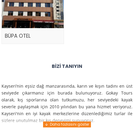
BÜPA OTEL
BIZI TANIYIN
Kayseri’nin eşsiz dağ manzarasında, karın ve kışın tadını en üst
seviyede çıkarmanız için burada bulunuyoruz. Gokay Tours
olarak, kış sporlarına olan tutkumuzu, her seviyedeki kayak
severle paylaşmak için 2010 yılından bu yana hizmet veriyoruz.
Kayseri'nin en iyi kayak merkezlerine düzenlediğimiz turlar ile
sizlere unutulmaz bir kış deneyimi sunuyoruz.
Profesyonel rehberlerimiz ve deneyimli ekiplerimiz ile güvenli,