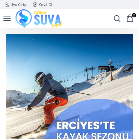
Üye Girişi
Kayıt Ol
0