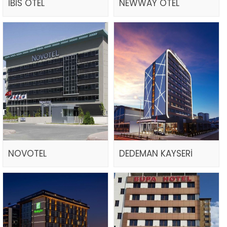
İBİS OTEL
NEWWAY OTEL
NOVOTEL
DEDEMAN KAYSERİ