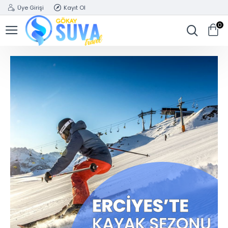
Üye Girişi
Kayıt Ol
0