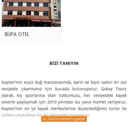
BÜPA OTEL
BIZI TANIYIN
Kayseri’nin eşsiz dağ manzarasında, karın ve kışın tadını en üst
seviyede çıkarmanız için burada bulunuyoruz. Gokay Tours
olarak, kış sporlarına olan tutkumuzu, her seviyedeki kayak
severle paylaşmak için 2010 yılından bu yana hizmet veriyoruz.
Kayseri'nin en iyi kayak merkezlerine düzenlediğimiz turlar ile
sizlere unutulmaz bir kış deneyimi sunuyoruz.
Profesyonel rehberlerimiz ve deneyimli ekiplerimiz ile güvenli,