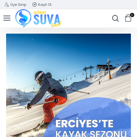
Üye Girişi
Kayıt Ol
0