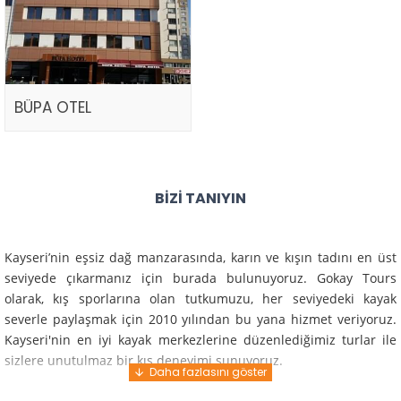
BÜPA OTEL
BIZI TANIYIN
Kayseri’nin eşsiz dağ manzarasında, karın ve kışın tadını en üst
seviyede çıkarmanız için burada bulunuyoruz. Gokay Tours
olarak, kış sporlarına olan tutkumuzu, her seviyedeki kayak
severle paylaşmak için 2010 yılından bu yana hizmet veriyoruz.
Kayseri'nin en iyi kayak merkezlerine düzenlediğimiz turlar ile
sizlere unutulmaz bir kış deneyimi sunuyoruz.
Profesyonel rehberlerimiz ve deneyimli ekiplerimiz ile güvenli,