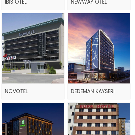
İBİS OTEL
NEWWAY OTEL
NOVOTEL
DEDEMAN KAYSERİ