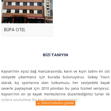
BÜPA OTEL
BIZI TANIYIN
Kayseri’nin eşsiz dağ manzarasında, karın ve kışın tadını en üst
seviyede çıkarmanız için burada bulunuyoruz. Gokay Tours
olarak, kış sporlarına olan tutkumuzu, her seviyedeki kayak
severle paylaşmak için 2010 yılından bu yana hizmet veriyoruz.
Kayseri'nin en iyi kayak merkezlerine düzenlediğimiz turlar ile
sizlere unutulmaz bir kış deneyimi sunuyoruz.
Profesyonel rehberlerimiz ve deneyimli ekiplerimiz ile güvenli,