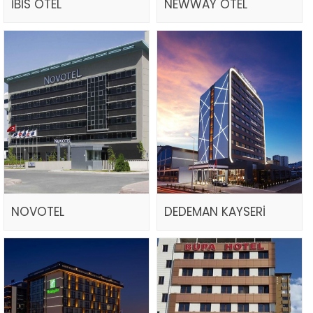
İBİS OTEL
NEWWAY OTEL
NOVOTEL
DEDEMAN KAYSERİ