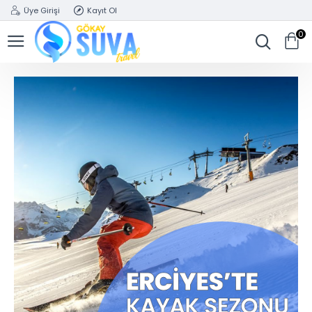
Üye Girişi
Kayıt Ol
0