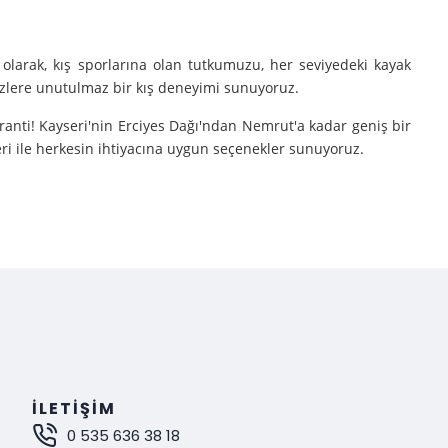
olarak, kış sporlarına olan tutkumuzu, her seviyedeki kayak
sizlere unutulmaz bir kış deneyimi sunuyoruz.
aranti! Kayseri'nin Erciyes Dağı'ndan Nemrut'a kadar geniş bir
eri ile herkesin ihtiyacına uygun seçenekler sunuyoruz.
e turlarımıza çıkarıyoruz.
nutulmaz bir deneyim sunuyoruz.
mak istiyorsanız, Gokay Tours olarak sizleri turlarımıza davet
İLETIŞIM
0 535 636 38 18