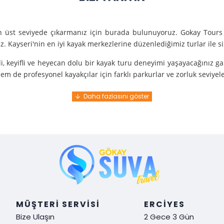
en üst seviyede çıkarmanız için burada bulunuyoruz. Gokay Tours 
. Kayseri'nin en iyi kayak merkezlerine düzenlediğimiz turlar ile 
i, keyifli ve heyecan dolu bir kayak turu deneyimi yaşayacağınız g
m de profesyonel kayakçılar için farklı parkurlar ve zorluk seviyel
e turunda mükemmel bir hizmet sunuyoruz.
nce gelir. En kaliteli ekipmanlarla ve uzman rehberlerle sizi güvenl
y demek. Tüm detayları önceden planlayarak, size özel, rahat ve u
i hissetmek ve Kayseri’nin harika doğasında kaymanın keyfini çıkar
MÜŞTERI SERVISI
ERCIYES
Bize Ulaşın
2 Gece 3 Gün