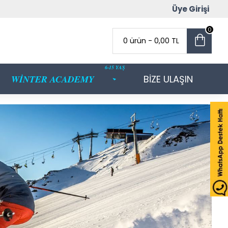
Üye Girişi
0
0 ürün - 0,00 TL
6-15 YAŞ
WİNTER ACADEMY
BİZE ULAŞIN