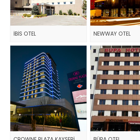
İBİS OTEL
NEWWAY OTEL
CROWNE PLAZA KAYSERİ
BÜPA OTEL