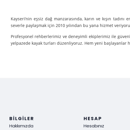
Kayseri’nin eşsiz dağ manzarasında, karın ve kışın tadını 
severle paylaşmak için 2010 yılından bu yana hizmet veriyoruz
Profesyonel rehberlerimiz ve deneyimli ekiplerimiz ile güvenl
yelpazede kayak turları düzenliyoruz. Hem yeni başlayanlar he
Neden Biz?
Deneyim: Yılların verdiği deneyimle, her tür kayak sporu v
Güvenlik: Kayak yaparken güvenliğiniz bizim için her şeyden ö
Müşteri Memnuniyeti: Sizin tatmin olmanız bizim için her şe
Siz de kışın en güzel halini görmek, kayak yaparken adrenalin
ediyoruz!
BILGILER
HESAP
Hakkımızda
Hesabınız