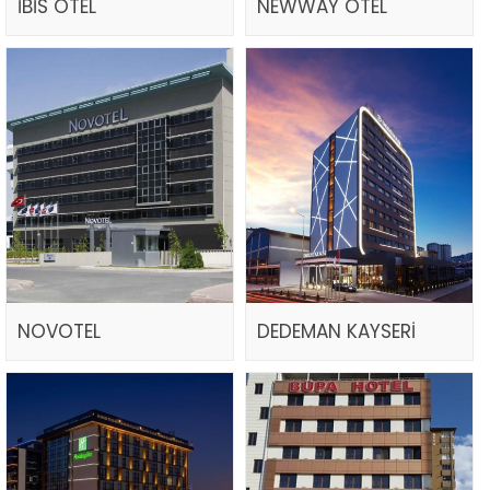
İBİS OTEL
NEWWAY OTEL
NOVOTEL
DEDEMAN KAYSERİ