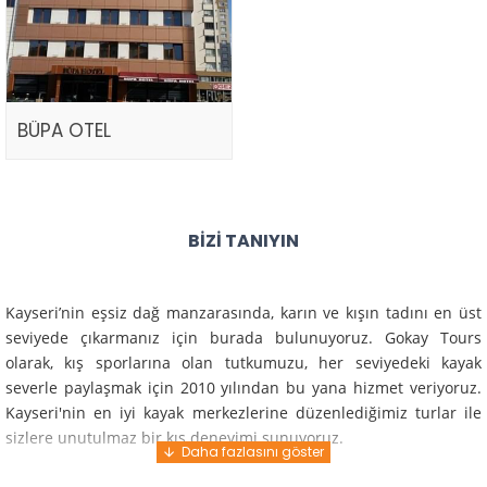
BÜPA OTEL
BIZI TANIYIN
Kayseri’nin eşsiz dağ manzarasında, karın ve kışın tadını en üst
seviyede çıkarmanız için burada bulunuyoruz. Gokay Tours
olarak, kış sporlarına olan tutkumuzu, her seviyedeki kayak
severle paylaşmak için 2010 yılından bu yana hizmet veriyoruz.
Kayseri'nin en iyi kayak merkezlerine düzenlediğimiz turlar ile
sizlere unutulmaz bir kış deneyimi sunuyoruz.
Profesyonel rehberlerimiz ve deneyimli ekiplerimiz ile güvenli,