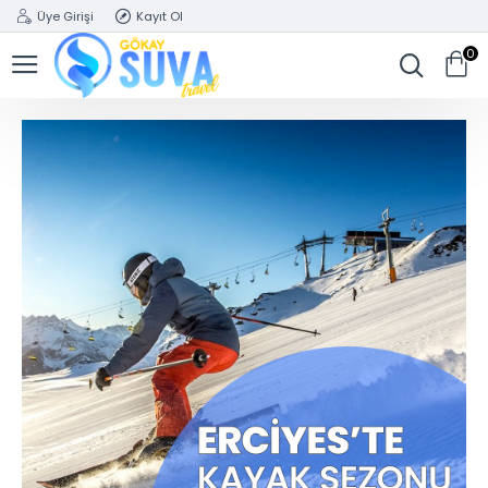
Üye Girişi
Kayıt Ol
0