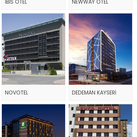
İBİS OTEL
NEWWAY OTEL
NOVOTEL
DEDEMAN KAYSERİ