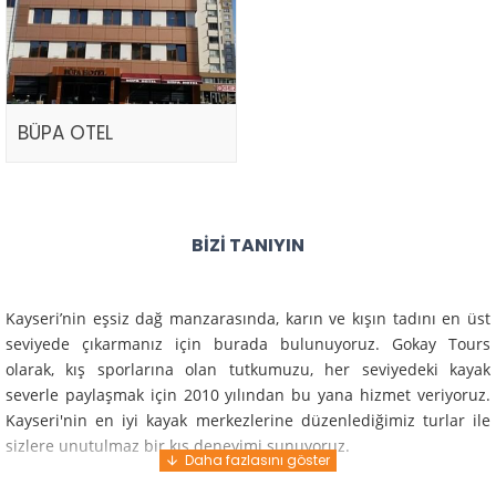
BÜPA OTEL
BIZI TANIYIN
Kayseri’nin eşsiz dağ manzarasında, karın ve kışın tadını en üst
seviyede çıkarmanız için burada bulunuyoruz. Gokay Tours
olarak, kış sporlarına olan tutkumuzu, her seviyedeki kayak
severle paylaşmak için 2010 yılından bu yana hizmet veriyoruz.
Kayseri'nin en iyi kayak merkezlerine düzenlediğimiz turlar ile
sizlere unutulmaz bir kış deneyimi sunuyoruz.
Profesyonel rehberlerimiz ve deneyimli ekiplerimiz ile güvenli,