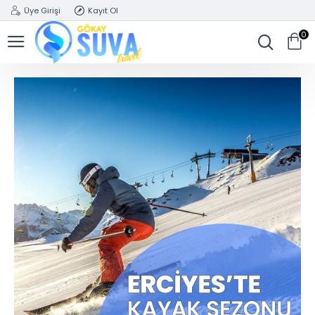
Üye Girişi
Kayıt Ol
0