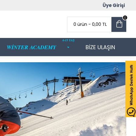
Üye Girişi
0
0 ürün - 0,00 TL
6-15 YAŞ
WİNTER ACADEMY
BİZE ULAŞIN