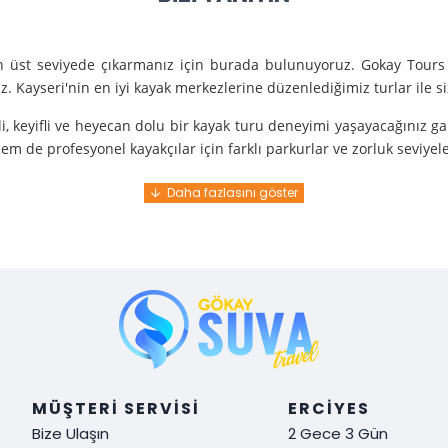
en üst seviyede çıkarmanız için burada bulunuyoruz. Gokay Tours 
. Kayseri'nin en iyi kayak merkezlerine düzenlediğimiz turlar ile 
i, keyifli ve heyecan dolu bir kayak turu deneyimi yaşayacağınız g
m de profesyonel kayakçılar için farklı parkurlar ve zorluk seviyel
e turunda mükemmel bir hizmet sunuyoruz.
nce gelir. En kaliteli ekipmanlarla ve uzman rehberlerle sizi güvenl
y demek. Tüm detayları önceden planlayarak, size özel, rahat ve u
i hissetmek ve Kayseri’nin harika doğasında kaymanın keyfini çıkar
MÜŞTERI SERVISI
ERCIYES
Bize Ulaşın
2 Gece 3 Gün