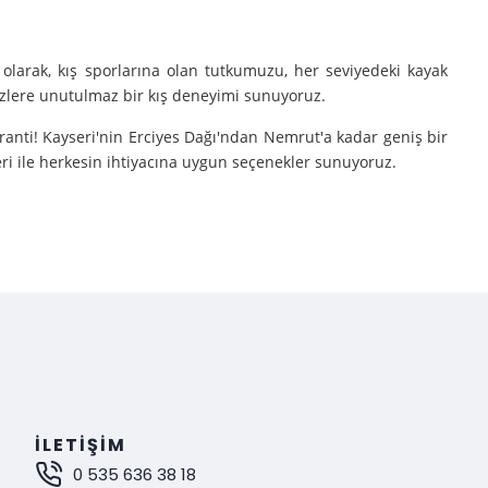
olarak, kış sporlarına olan tutkumuzu, her seviyedeki kayak
sizlere unutulmaz bir kış deneyimi sunuyoruz.
aranti! Kayseri'nin Erciyes Dağı'ndan Nemrut'a kadar geniş bir
eri ile herkesin ihtiyacına uygun seçenekler sunuyoruz.
e turlarımıza çıkarıyoruz.
nutulmaz bir deneyim sunuyoruz.
mak istiyorsanız, Gokay Tours olarak sizleri turlarımıza davet
İLETIŞIM
0 535 636 38 18