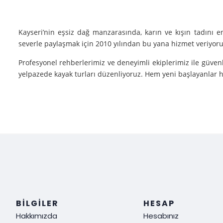
Kayseri’nin eşsiz dağ manzarasında, karın ve kışın tadını 
severle paylaşmak için 2010 yılından bu yana hizmet veriyoruz
Profesyonel rehberlerimiz ve deneyimli ekiplerimiz ile güvenl
yelpazede kayak turları düzenliyoruz. Hem yeni başlayanlar he
Neden Biz?
Deneyim: Yılların verdiği deneyimle, her tür kayak sporu v
Güvenlik: Kayak yaparken güvenliğiniz bizim için her şeyden ö
Müşteri Memnuniyeti: Sizin tatmin olmanız bizim için her şe
Siz de kışın en güzel halini görmek, kayak yaparken adrenalin
ediyoruz!
BILGILER
HESAP
Hakkımızda
Hesabınız