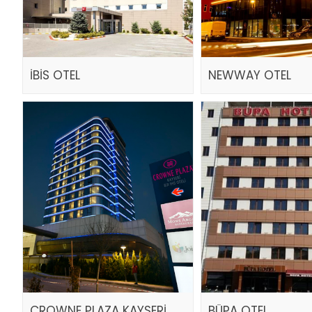
İBİS OTEL
NEWWAY OTEL
CROWNE PLAZA KAYSERİ
BÜPA OTEL