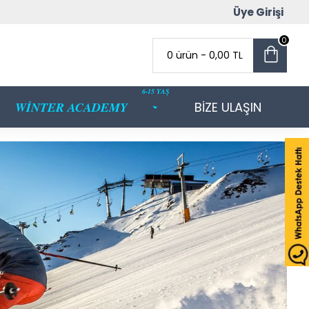
Üye Girişi
0
0 ürün - 0,00 TL
6-15 YAŞ
WİNTER ACADEMY
BİZE ULAŞIN