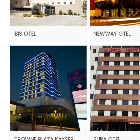
İBİS OTEL
NEWWAY OTEL
CROWNE PLAZA KAYSERİ
BÜPA OTEL