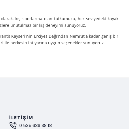
olarak, kış sporlarına olan tutkumuzu, her seviyedeki kayak
sizlere unutulmaz bir kış deneyimi sunuyoruz.
aranti! Kayseri'nin Erciyes Dağı'ndan Nemrut'a kadar geniş bir
eri ile herkesin ihtiyacına uygun seçenekler sunuyoruz.
e turlarımıza çıkarıyoruz.
nutulmaz bir deneyim sunuyoruz.
mak istiyorsanız, Gokay Tours olarak sizleri turlarımıza davet
İLETIŞIM
0 535 636 38 18