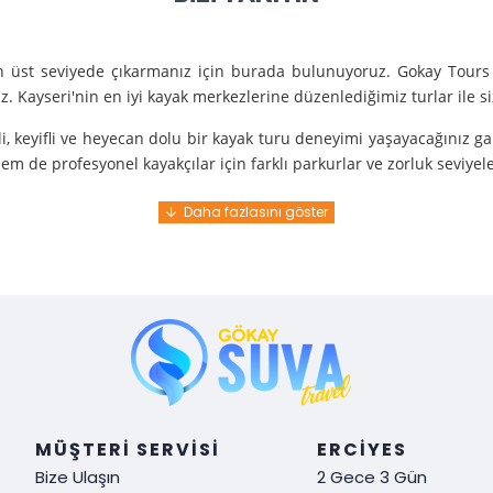
en üst seviyede çıkarmanız için burada bulunuyoruz. Gokay Tours 
. Kayseri'nin en iyi kayak merkezlerine düzenlediğimiz turlar ile 
i, keyifli ve heyecan dolu bir kayak turu deneyimi yaşayacağınız g
m de profesyonel kayakçılar için farklı parkurlar ve zorluk seviyel
e turunda mükemmel bir hizmet sunuyoruz.
nce gelir. En kaliteli ekipmanlarla ve uzman rehberlerle sizi güvenl
y demek. Tüm detayları önceden planlayarak, size özel, rahat ve u
i hissetmek ve Kayseri’nin harika doğasında kaymanın keyfini çıkar
MÜŞTERI SERVISI
ERCIYES
Bize Ulaşın
2 Gece 3 Gün