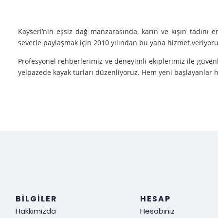
Kayseri’nin eşsiz dağ manzarasında, karın ve kışın tadını 
severle paylaşmak için 2010 yılından bu yana hizmet veriyoruz
Profesyonel rehberlerimiz ve deneyimli ekiplerimiz ile güvenl
yelpazede kayak turları düzenliyoruz. Hem yeni başlayanlar he
Neden Biz?
Deneyim: Yılların verdiği deneyimle, her tür kayak sporu v
Güvenlik: Kayak yaparken güvenliğiniz bizim için her şeyden ö
Müşteri Memnuniyeti: Sizin tatmin olmanız bizim için her şe
Siz de kışın en güzel halini görmek, kayak yaparken adrenalin
ediyoruz!
BILGILER
HESAP
Hakkımızda
Hesabınız