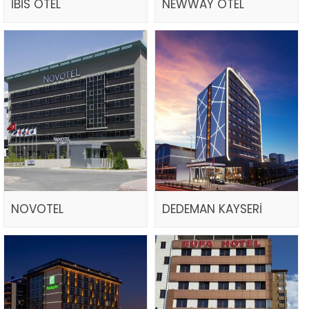
İBİS OTEL
NEWWAY OTEL
NOVOTEL
DEDEMAN KAYSERİ