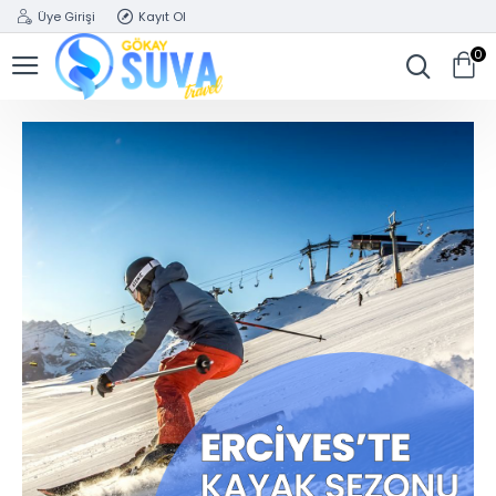
Üye Girişi
Kayıt Ol
0