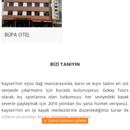
BÜPA OTEL
BIZI TANIYIN
Kayseri’nin eşsiz dağ manzarasında, karın ve kışın tadını en üst
seviyede çıkarmanız için burada bulunuyoruz. Gokay Tours
olarak, kış sporlarına olan tutkumuzu, her seviyedeki kayak
severle paylaşmak için 2010 yılından bu yana hizmet veriyoruz.
Kayseri'nin en iyi kayak merkezlerine düzenlediğimiz turlar ile
sizlere unutulmaz bir kış deneyimi sunuyoruz.
Profesyonel rehberlerimiz ve deneyimli ekiplerimiz ile güvenli,