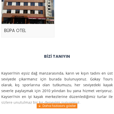
BÜPA OTEL
BIZI TANIYIN
Kayseri’nin eşsiz dağ manzarasında, karın ve kışın tadını en üst
seviyede çıkarmanız için burada bulunuyoruz. Gokay Tours
olarak, kış sporlarına olan tutkumuzu, her seviyedeki kayak
severle paylaşmak için 2010 yılından bu yana hizmet veriyoruz.
Kayseri'nin en iyi kayak merkezlerine düzenlediğimiz turlar ile
sizlere unutulmaz bir kış deneyimi sunuyoruz.
Profesyonel rehberlerimiz ve deneyimli ekiplerimiz ile güvenli,