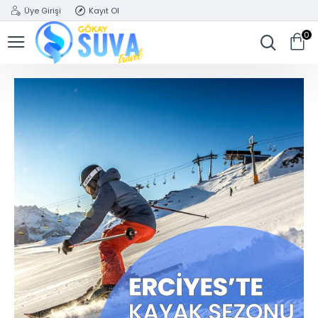
Üye Girişi
Kayıt Ol
0