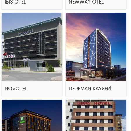
İBİS OTEL
NEWWAY OTEL
NOVOTEL
DEDEMAN KAYSERİ