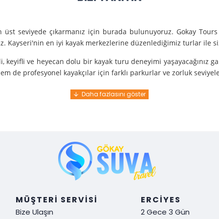
en üst seviyede çıkarmanız için burada bulunuyoruz. Gokay Tours 
. Kayseri'nin en iyi kayak merkezlerine düzenlediğimiz turlar ile 
i, keyifli ve heyecan dolu bir kayak turu deneyimi yaşayacağınız g
m de profesyonel kayakçılar için farklı parkurlar ve zorluk seviyel
e turunda mükemmel bir hizmet sunuyoruz.
nce gelir. En kaliteli ekipmanlarla ve uzman rehberlerle sizi güvenl
y demek. Tüm detayları önceden planlayarak, size özel, rahat ve u
i hissetmek ve Kayseri’nin harika doğasında kaymanın keyfini çıkar
MÜŞTERI SERVISI
ERCIYES
Bize Ulaşın
2 Gece 3 Gün