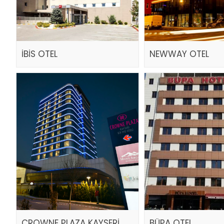
İBİS OTEL
NEWWAY OTEL
CROWNE PLAZA KAYSERİ
BÜPA OTEL