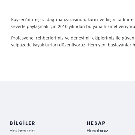
Kayseri’nin eşsiz dağ manzarasında, karın ve kışın tadını 
severle paylaşmak için 2010 yılından bu yana hizmet veriyoruz
Profesyonel rehberlerimiz ve deneyimli ekiplerimiz ile güvenl
yelpazede kayak turları düzenliyoruz. Hem yeni başlayanlar he
Neden Biz?
Deneyim: Yılların verdiği deneyimle, her tür kayak sporu v
Güvenlik: Kayak yaparken güvenliğiniz bizim için her şeyden ö
Müşteri Memnuniyeti: Sizin tatmin olmanız bizim için her şe
Siz de kışın en güzel halini görmek, kayak yaparken adrenalin
ediyoruz!
BILGILER
HESAP
Hakkımızda
Hesabınız