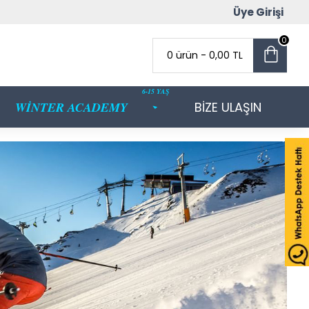
Üye Girişi
0
0 ürün - 0,00 TL
6-15 YAŞ
WİNTER ACADEMY
BİZE ULAŞIN