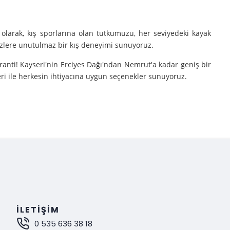
olarak, kış sporlarına olan tutkumuzu, her seviyedeki kayak
sizlere unutulmaz bir kış deneyimi sunuyoruz.
aranti! Kayseri'nin Erciyes Dağı'ndan Nemrut'a kadar geniş bir
eri ile herkesin ihtiyacına uygun seçenekler sunuyoruz.
e turlarımıza çıkarıyoruz.
nutulmaz bir deneyim sunuyoruz.
mak istiyorsanız, Gokay Tours olarak sizleri turlarımıza davet
İLETIŞIM
0 535 636 38 18