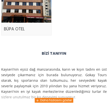
BÜPA OTEL
BIZI TANIYIN
Kayseri’nin eşsiz dağ manzarasında, karın ve kışın tadını en üst
seviyede çıkarmanız için burada bulunuyoruz. Gokay Tours
olarak, kış sporlarına olan tutkumuzu, her seviyedeki kayak
severle paylaşmak için 2010 yılından bu yana hizmet veriyoruz.
Kayseri'nin en iyi kayak merkezlerine düzenlediğimiz turlar ile
sizlere unutulmaz bir kış deneyimi sunuyoruz.
Profesyonel rehberlerimiz ve deneyimli ekiplerimiz ile güvenli,