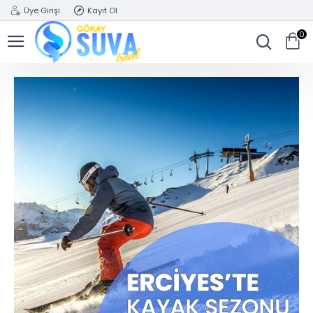
Üye Girişi
Kayıt Ol
0