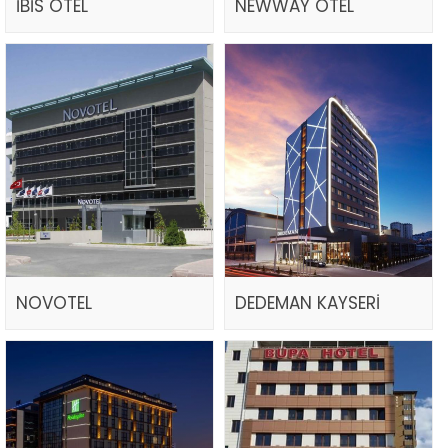
İBİS OTEL
NEWWAY OTEL
NOVOTEL
DEDEMAN KAYSERİ