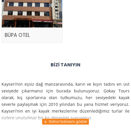
BÜPA OTEL
BIZI TANIYIN
Kayseri’nin eşsiz dağ manzarasında, karın ve kışın tadını en üst
seviyede çıkarmanız için burada bulunuyoruz. Gokay Tours
olarak, kış sporlarına olan tutkumuzu, her seviyedeki kayak
severle paylaşmak için 2010 yılından bu yana hizmet veriyoruz.
Kayseri'nin en iyi kayak merkezlerine düzenlediğimiz turlar ile
sizlere unutulmaz bir kış deneyimi sunuyoruz.
Profesyonel rehberlerimiz ve deneyimli ekiplerimiz ile güvenli,