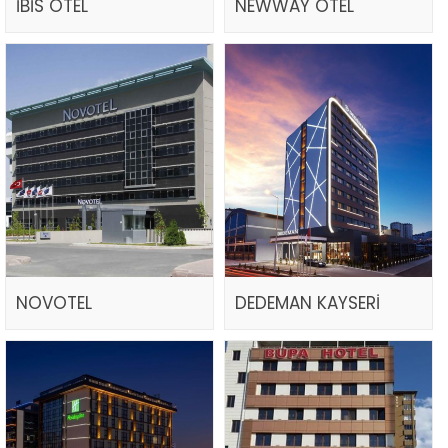
İBİS OTEL
NEWWAY OTEL
NOVOTEL
DEDEMAN KAYSERİ