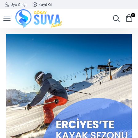
Üye Girişi
Kayıt Ol
0