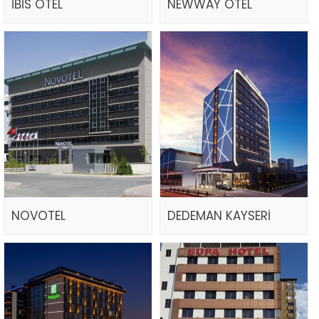
İBİS OTEL
NEWWAY OTEL
NOVOTEL
DEDEMAN KAYSERİ