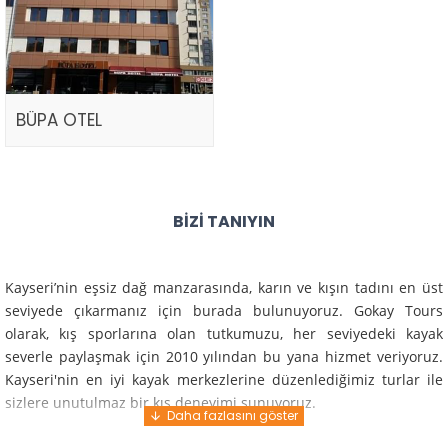
BÜPA OTEL
BIZI TANIYIN
Kayseri’nin eşsiz dağ manzarasında, karın ve kışın tadını en üst
seviyede çıkarmanız için burada bulunuyoruz. Gokay Tours
olarak, kış sporlarına olan tutkumuzu, her seviyedeki kayak
severle paylaşmak için 2010 yılından bu yana hizmet veriyoruz.
Kayseri'nin en iyi kayak merkezlerine düzenlediğimiz turlar ile
sizlere unutulmaz bir kış deneyimi sunuyoruz.
Profesyonel rehberlerimiz ve deneyimli ekiplerimiz ile güvenli,