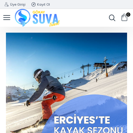
Üye Girişi
Kayıt Ol
0