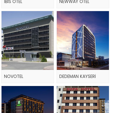
İBİS OTEL
NEWWAY OTEL
NOVOTEL
DEDEMAN KAYSERİ