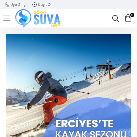
Üye Girişi
Kayıt Ol
0