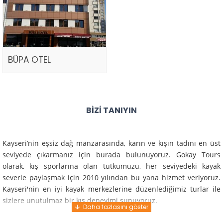
BÜPA OTEL
BIZI TANIYIN
Kayseri’nin eşsiz dağ manzarasında, karın ve kışın tadını en üst
seviyede çıkarmanız için burada bulunuyoruz. Gokay Tours
olarak, kış sporlarına olan tutkumuzu, her seviyedeki kayak
severle paylaşmak için 2010 yılından bu yana hizmet veriyoruz.
Kayseri'nin en iyi kayak merkezlerine düzenlediğimiz turlar ile
sizlere unutulmaz bir kış deneyimi sunuyoruz.
Profesyonel rehberlerimiz ve deneyimli ekiplerimiz ile güvenli,