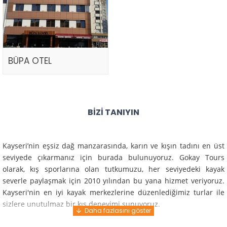
BÜPA OTEL
BIZI TANIYIN
Kayseri’nin eşsiz dağ manzarasında, karın ve kışın tadını en üst
seviyede çıkarmanız için burada bulunuyoruz. Gokay Tours
olarak, kış sporlarına olan tutkumuzu, her seviyedeki kayak
severle paylaşmak için 2010 yılından bu yana hizmet veriyoruz.
Kayseri'nin en iyi kayak merkezlerine düzenlediğimiz turlar ile
sizlere unutulmaz bir kış deneyimi sunuyoruz.
Profesyonel rehberlerimiz ve deneyimli ekiplerimiz ile güvenli,