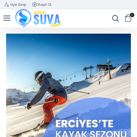
Üye Girişi
Kayıt Ol
0