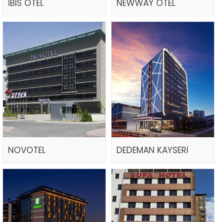
İBİS OTEL
NEWWAY OTEL
NOVOTEL
DEDEMAN KAYSERİ