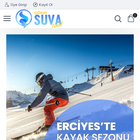
Üye Girişi
Kayıt Ol
0