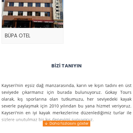
BÜPA OTEL
BIZI TANIYIN
Kayseri’nin eşsiz dağ manzarasında, karın ve kışın tadını en üst
seviyede çıkarmanız için burada bulunuyoruz. Gokay Tours
olarak, kış sporlarına olan tutkumuzu, her seviyedeki kayak
severle paylaşmak için 2010 yılından bu yana hizmet veriyoruz.
Kayseri'nin en iyi kayak merkezlerine düzenlediğimiz turlar ile
sizlere unutulmaz bir kış deneyimi sunuyoruz.
Profesyonel rehberlerimiz ve deneyimli ekiplerimiz ile güvenli,