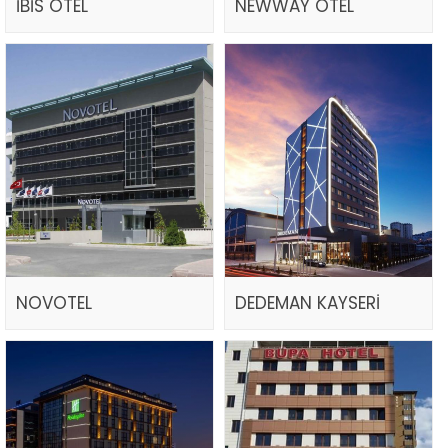
İBİS OTEL
NEWWAY OTEL
NOVOTEL
DEDEMAN KAYSERİ