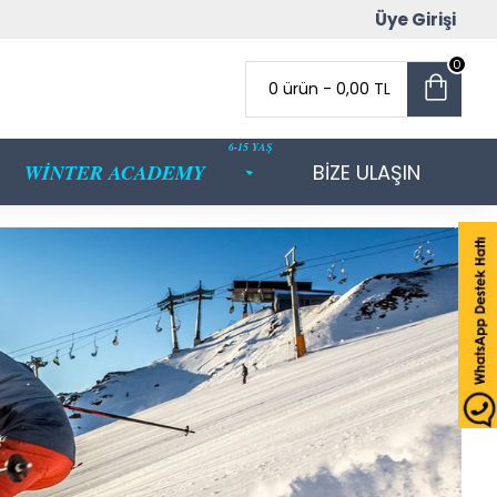
Üye Girişi
0
0 ürün - 0,00 TL
6-15 YAŞ
WİNTER ACADEMY
BİZE ULAŞIN