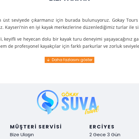
en üst seviyede çıkarmanız için burada bulunuyoruz. Gokay Tours 
. Kayseri'nin en iyi kayak merkezlerine düzenlediğimiz turlar ile 
i, keyifli ve heyecan dolu bir kayak turu deneyimi yaşayacağınız g
m de profesyonel kayakçılar için farklı parkurlar ve zorluk seviyel
e turunda mükemmel bir hizmet sunuyoruz.
nce gelir. En kaliteli ekipmanlarla ve uzman rehberlerle sizi güvenl
y demek. Tüm detayları önceden planlayarak, size özel, rahat ve u
i hissetmek ve Kayseri’nin harika doğasında kaymanın keyfini çıkar
MÜŞTERI SERVISI
ERCIYES
Bize Ulaşın
2 Gece 3 Gün