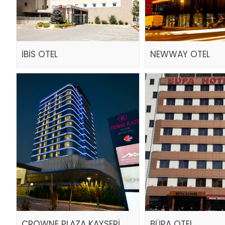
İBİS OTEL
NEWWAY OTEL
CROWNE PLAZA KAYSERİ
BÜPA OTEL