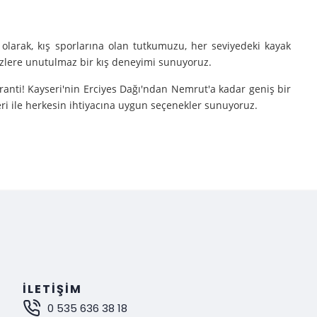
olarak, kış sporlarına olan tutkumuzu, her seviyedeki kayak
sizlere unutulmaz bir kış deneyimi sunuyoruz.
aranti! Kayseri'nin Erciyes Dağı'ndan Nemrut'a kadar geniş bir
eri ile herkesin ihtiyacına uygun seçenekler sunuyoruz.
e turlarımıza çıkarıyoruz.
nutulmaz bir deneyim sunuyoruz.
mak istiyorsanız, Gokay Tours olarak sizleri turlarımıza davet
İLETIŞIM
0 535 636 38 18