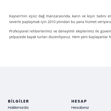
Kayseri’nin eşsiz dağ manzarasında, karın ve kışın tadını 
severle paylaşmak için 2010 yılından bu yana hizmet veriyoruz
Profesyonel rehberlerimiz ve deneyimli ekiplerimiz ile güvenl
yelpazede kayak turları düzenliyoruz. Hem yeni başlayanlar he
Neden Biz?
Deneyim: Yılların verdiği deneyimle, her tür kayak sporu v
Güvenlik: Kayak yaparken güvenliğiniz bizim için her şeyden ö
Müşteri Memnuniyeti: Sizin tatmin olmanız bizim için her şe
Siz de kışın en güzel halini görmek, kayak yaparken adrenalin
ediyoruz!
BILGILER
HESAP
Hakkımızda
Hesabınız